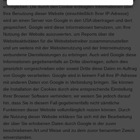
ermöglichen. Die durch den Cookie erzeugten Informationen über
Ihre Benutzung dieser Website (einschließlich Ihrer IP-Adresse)
wird an einen Server von Google in den USA übertragen und dort
gespeichert. Google wird diese Informationen benutzen, um Ihre
Nutzung der Website auszuwerten, um Reports über die
Websiteaktivitäten für die Websitebetreiber zusammenzustellen
und um weitere mit der Websitenutzung und der Internetnutzung
verbundene Dienstleistungen zu erbringen. Auch wird Google diese
Informationen gegebenenfalls an Dritte übertragen, sofern dies
gesetzlich vorgeschrieben oder soweit Dritte diese Daten im Auftrag
von Google verarbeiten. Google wird in keinem Fall Ihre IP-Adresse
mit anderen Daten von Google in Verbindung bringen. Sie können
die Installation der Cookies durch eine entsprechende Einstellung
Ihrer Browser Software verhindern; wir weisen Sie jedoch darauf
hin, dass Sie in diesem Fall gegebenenfalls nicht sämtliche
Funktionen dieser Website vollumfänglich nutzen können. Durch
die Nutzung dieser Website erklären Sie sich mit der Bearbeitung
der über Sie erhobenen Daten durch Google in der zuvor
beschriebenen Art und Weise und zu dem zuvor benannten Zweck
einverstanden.