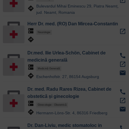
open_in_new
Bulevardul Mihai Eminescu 29, Piatra Neamț,
directions
jud. Neamt, Romania
Herr Dr. med. (RO) Dan Mircea-Constantin
dns
open_in_new
Neurologie
directions
Dr.med. Ilie Urlea-Schön, Cabinet de
call
medicină generală
open_in_new
dns
Medicină Generală
email
directions
Eschenhofstr. 27, 86154 Augsburg
Dr. med. Radu Rares Rizea, Cabinet de
call
obstetică și ginecologie
open_in_new
dns
Ginecologie - Obstetrică
email
directions
Hermann-Löns-Str. 4, 86316 Friedberg
Dr. Dan-Liviu, medic stomatoloc in
call