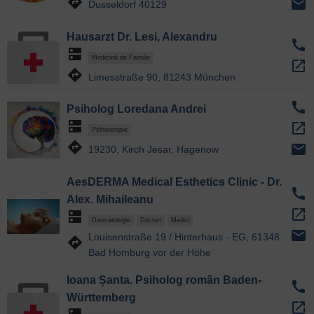
directions
email
Dusseldorf 40129
Hausarzt Dr. Lesi, Alexandru
call
dns
Medicină de Familie
open_in_new
directions
Limesstraße 90, 81243 München
call
Psiholog Loredana Andrei
dns
open_in_new
Psihoterapie
directions
email
19230, Kirch Jesar, Hagenow
AesDERMA Medical Esthetics Clinic - Dr.
call
Alex. Mihaileanu
open_in_new
dns
Dermatologie
Doctori
Medici
email
Louisenstraße 19 / Hinterhaus - EG, 61348
directions
Bad Homburg vor der Höhe
Ioana Șanta. Psiholog român Baden-
call
Württemberg
open_in_new