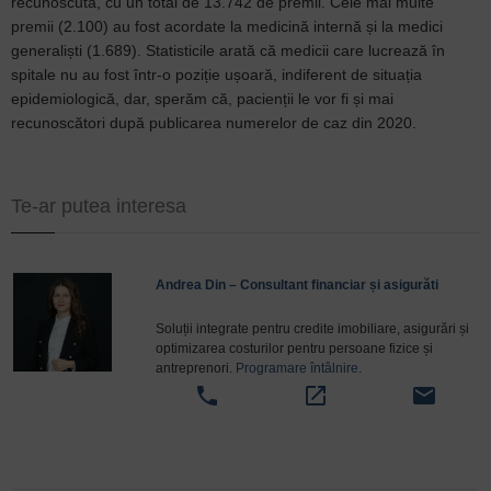
recunoscută, cu un total de 13.742 de premii. Cele mai multe
premii (2.100) au fost acordate la medicină internă și la medici
generaliști (1.689). Statisticile arată că medicii care lucrează în
spitale nu au fost într-o poziție ușoară, indiferent de situația
epidemiologică, dar, sperăm că, pacienții le vor fi și mai
recunoscători după publicarea numerelor de caz din 2020.
Te-ar putea interesa
Andrea Din – Consultant financiar și asigurăti
Soluții integrate pentru credite imobiliare, asigurări și
optimizarea costurilor pentru persoane fizice și
antreprenori.
Programare întâlnire
.
phone
open_in_new
email