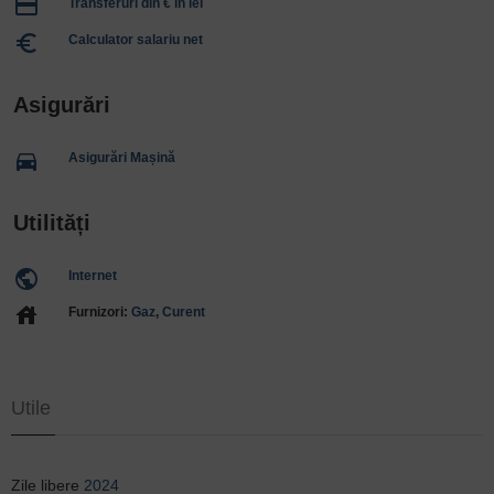
payment
Transferuri din € în lei
euro_symbol
Calculator salariu net
Asigurări
directions_car
Asigurări Mașină
Utilități
public
Internet
house
Furnizori:
Gaz
,
Curent
Utile
Zile libere
2024