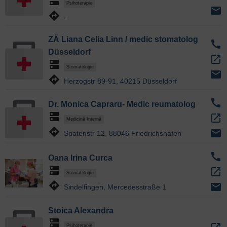
dns
Psihoterapie
email
directions
-
ZÄ Liana Celia Linn / medic stomatolog
call
Düsseldorf
open_in_new
dns
Stomatologie
email
directions
Herzogstr 89-91, 40215 Düsseldorf
call
Dr. Monica Capraru- Medic reumatolog
dns
open_in_new
Medicină Internă
directions
email
Spatenstr 12, 88046 Friedrichshafen
call
Oana Irina Curca
dns
open_in_new
Stomatologie
directions
email
Sindelfingen, Mercedesstraße 1
Stoica Alexandra
dns
Psihoterapie