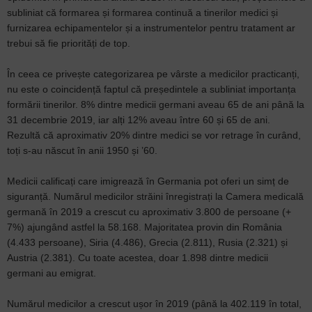
subliniat că formarea și formarea continuă a tinerilor medici și
furnizarea echipamentelor și a instrumentelor pentru tratament ar
trebui să fie priorități de top.
În ceea ce privește categorizarea pe vârste a medicilor practicanți,
nu este o coincidență faptul că președintele a subliniat importanța
formării tinerilor. 8% dintre medicii germani aveau 65 de ani până la
31 decembrie 2019, iar alți 12% aveau între 60 și 65 de ani.
Rezultă că aproximativ 20% dintre medici se vor retrage în curând,
toți s-au născut în anii 1950 și ’60.
Medicii calificați care imigrează în Germania pot oferi un simț de
siguranță. Numărul medicilor străini înregistrați la Camera medicală
germană în 2019 a crescut cu aproximativ 3.800 de persoane (+
7%) ajungând astfel la 58.168. Majoritatea provin din România
(4.433 persoane), Siria (4.486), Grecia (2.811), Rusia (2.321) și
Austria (2.381). Cu toate acestea, doar 1.898 dintre medicii
germani au emigrat.
Numărul medicilor a crescut ușor în 2019 (până la 402.119 în total,