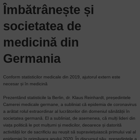
Îmbătrânește și
societatea de
medicină din
Germania
Conform statisticilor medicale din 2019, ajutorul extern este
necesar și în medicină
Prezentând statisticile la Berlin, dr. Klaus Reinhardt, președintele
Camerei medicale germane, a subliniat că epidemia de coronavirus
a arătat rolul extraordinar al lucrătorilor din domeniul sănătății în
societatea germană. El a subliniat, de asemenea, că mulți lideri din
viața politică le pot mulțumi și medicilor, deoarece și datorită
activității lor de sacrificiu au reușit să supraviețuiască primului val al
epidemiei în primăvara anului 2020. În discursul său, președintele a