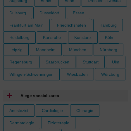
Augsburg
Berlin
Bonn
Dresden - Dresda
Duisburg
Düsseldorf
Essen
Frankfurt am Main
Friedrichshafen
Hamburg
Heidelberg
Karlsruhe
Konstanz
Köln
Leipzig
Mannheim
München
Nürnberg
Regensburg
Saarbrücken
Stuttgart
Ulm
Villingen-Schwenningen
Wiesbaden
Würzburg
Alege specializarea
Anestezist
Cardiologie
Chirurgie
Dermatologie
Fizioterapie