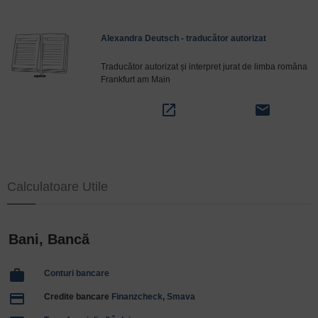
Alexandra Deutsch - traducător autorizat
Traducător autorizat și interpret jurat de limba româna
Frankfurt am Main
open_in_new
email
Calculatoare Utile
Bani, Bancă
work
Conturi bancare
payment
Credite bancare
Finanzcheck
,
Smava