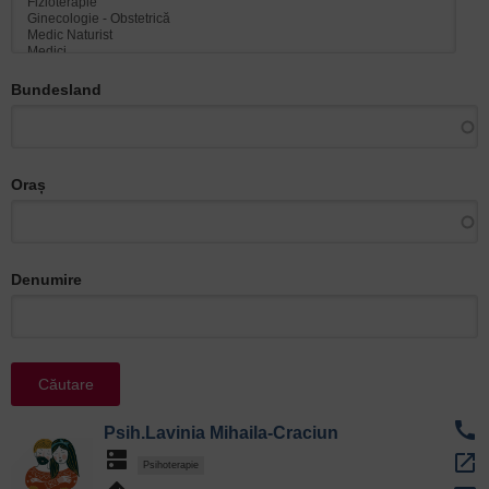
Bundesland
Oraș
Denumire
call
Psih.Lavinia Mihaila-Craciun
dns
open_in_new
Psihoterapie