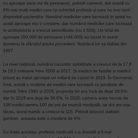
cu aproape zece mii de persoane), potrivit camerei, dar există cu
6% mai mulți medici care își schimbă profesia și care nu mai sunt
disponibili pacienților. Numărul medicilor care lucrează în spital nu
arată aproape nici o creștere, dar numărul medicilor care lucrează
în ambulatoriu a crescut semnificativ (cu 2.558). Un total de
aproape 160.000 de persoane (+44.000) au lucrat în acest
domeniu la sfârșitul anului precedent. Numărul lor sa dublat din
1997.
La nivel național, numărul cazurilor spitalizate a crescut de la 17,8
la 19,5 milioane între 2009 și 2017. Și medicii de familie și medicii
privați au tratat aproape un miliard de cazuri în 2019. În Germania,
însă, există o mulțime de medici care lucrează cu jumătate de
normă. Între 1991 și 2019, proporția lor era încă de doar 18,5%,
dar în 2019 era deja de 38,6%. În 2015, camera avea nevoie de
108 medici pentru 100 de ore de muncă medicală, iar doi ani mai
târziu, acest număr a crescut la 115. Potrivit biroului statistic
german, aceasta este o creștere de 6%.
Cu toate acestea, profesia medicală s-a dovedit a fi mai