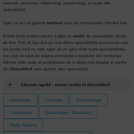
naturiști, veterinari, oftalmologi, pneumologi, și multe alte
specializări).
Sper ca aici să găsești
medicul
care să corespundă criteriilor tale.
Există două moduri pentru a găsi un
medic
de specialitate căutat
de tine. Poți să dai click pe una dintre specialitățile enumerate mai
jos (unde însă nu este sigur că vei găsi chiar toate specializările),
sau poți să cauți pe pagina principală a medicilor din secțiunea
Adrese Utile unde ai posibilitatea de a căuta mai detaliat și medici
din
Düsseldorf
care aparțin altor specializări.
Căutare rapidă - medic român în Düsseldorf
Cardiologie
Chirurgie
Dermatologie
Fizioterapie
Ginecologie - Obstetrică
Medic Naturist