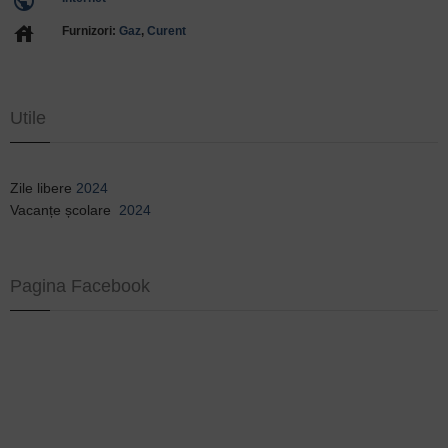
public
house
Furnizori:
Gaz
,
Curent
Utile
Zile libere
2024
Vacanțe școlare
2024
Pagina Facebook