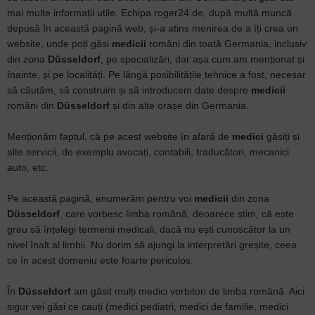
mai multe informații utile. Echipa roger24.de, după multă muncă
depusă în această pagină web, și-a atins menirea de a îți crea un
website, unde poți găsi
medicii
români din toată Germania, inclusiv
din zona
Düsseldorf
, pe specializări, dar așa cum am menționat și
înainte, și pe localități. Pe lângă posibilitățile tehnice a fost, necesar
să căutăm, să construim și să introducem date despre
medicii
români din
Düsseldorf
și din alte orașe din Germania.
Menționăm faptul, că pe acest website în afară de
medici
găsiți și
alte servicii, de exemplu avocați, contabili, traducători, mecanici
auto, etc.
Pe această pagină, enumerăm pentru voi
medicii
din zona
Düsseldorf
, care vorbesc limba română, deoarece știm, că este
greu să înțelegi termenii medicali, dacă nu ești cunoscător la un
nivel înalt al limbii. Nu dorim să ajungi la interpretări greșite, ceea
ce în acest domeniu este foarte periculos.
În
Düsseldorf
am găsit mulți medici vorbitori de limba română. Aici
sigur vei găsi ce cauți (medici pediatri, medici de familie, medici