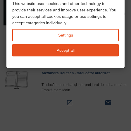
Andrea Din – Consultant financiar și asigurăti
This website uses cookies and other technology to
provide their services and improve user experience. You
Soluții integrate pentru credite imobiliare, asigurări și
you can accept all cookies usage or use settings to
optimizarea costurilor pentru persoane fizice și
accept categories individually.
antreprenori.
Programare întâlnire
.
phone
open_in_new
email
Settings
Accept all
Alexandra Deutsch - traducător autorizat
Traducător autorizat și interpret jurat de limba româna
Frankfurt am Main
open_in_new
email