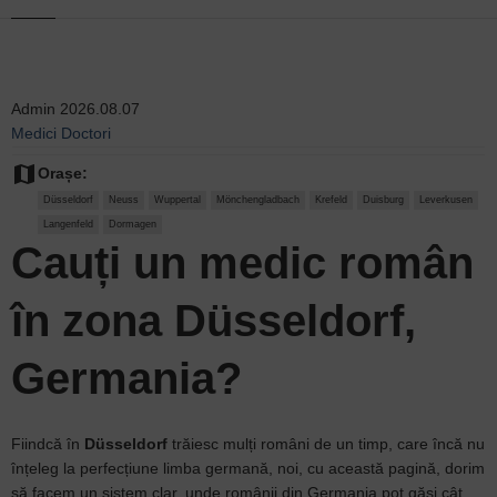
Admin
2026.08.07
Medici
Doctori
map
Orașe:
Düsseldorf
Neuss
Wuppertal
Mönchengladbach
Krefeld
Duisburg
Leverkusen
Langenfeld
Dormagen
Cauți un
medic
român
în zona Düsseldorf,
Germania?
Fiindcă în
Düsseldorf
trăiesc mulți români de un timp, care încă nu
înțeleg la perfecțiune limba germană, noi, cu această pagină, dorim
să facem un sistem clar, unde românii din Germania pot găsi cât