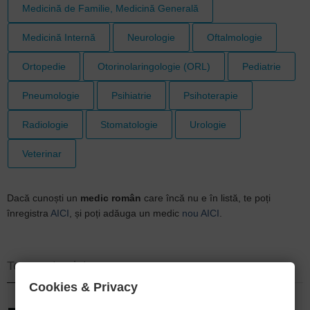
Medicină de Familie, Medicină Generală
Medicină Internă
Neurologie
Oftalmologie
Ortopedie
Otorinolaringologie (ORL)
Pediatrie
Pneumologie
Psihiatrie
Psihoterapie
Radiologie
Stomatologie
Urologie
Veterinar
Dacă cunoști un
medic român
care încă nu e în listă, te poți
înregistra
AICI
, și poți adăuga un medic
nou AICI
.
Te-ar putea interesa
Cookies & Privacy