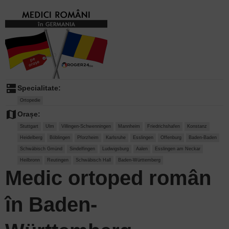
dns
Specialitate:
Ortopedie
map
Orașe:
Stuttgart
Ulm
Villingen-Schwenningen
Mannheim
Friedrichshafen
Konstanz
Heidelberg
Böblingen
Pforzheim
Karlsruhe
Esslingen
Offenburg
Baden-Baden
Schwäbisch Gmünd
Sindelfingen
Ludwigsburg
Aalen
Esslingen am Neckar
Heilbronn
Reutingen
Schwäbisch Hall
Baden-Württemberg
Medic ortoped român
în Baden-