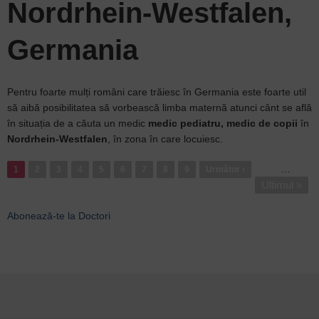
Nordrhein-Westfalen,
Germania
Pentru foarte mulți români care trăiesc în Germania este foarte util
să aibă posibilitatea să vorbească limba maternă atunci cânt se află
în situația de a căuta un medic
medic pediatru, medic de copii
în
Nordrhein-Westfalen
, în zona în care locuiesc.
Paginație
…
1
Pagina
2
Pagina
3
Pagina
4
Pagina
5
Pagina
6
Pagina
7
Pagina
8
Pagina
9
Pagina
Următor ›
Ultima
Ultimul »
următoare
pagină
Abonează-te la Doctori