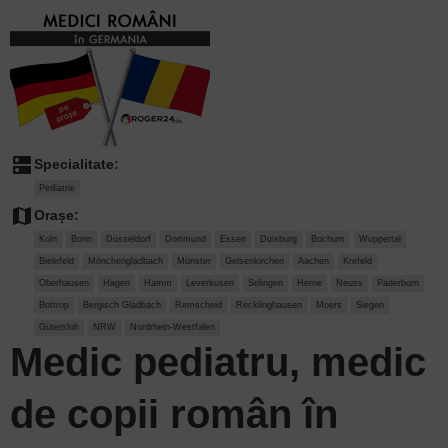
dns
Specialitate:
Pediatrie
map
Orașe:
Koln
Bonn
Düsseldorf
Dortmund
Essen
Duisburg
Bochum
Wuppertal
Bielefeld
Mönchengladbach
Münster
Gelsenkirchen
Aachen
Krefeld
Oberhausen
Hagen
Hamm
Leverkusen
Solingen
Herne
Neuss
Paderborn
Bottrop
Bergisch Gladbach
Remscheid
Recklinghausen
Moers
Siegen
Gütersloh
NRW
Nordrhein-Westfalen
Medic pediatru, medic
de copii român în