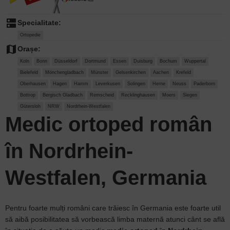
dns
Specialitate:
Ortopedie
map
Orașe:
Koln
Bonn
Düsseldorf
Dortmund
Essen
Duisburg
Bochum
Wuppertal
Bielefeld
Mönchengladbach
Münster
Gelsenkirchen
Aachen
Krefeld
Oberhausen
Hagen
Hamm
Leverkusen
Solingen
Herne
Neuss
Paderborn
Bottrop
Bergisch Gladbach
Remscheid
Recklinghausen
Moers
Siegen
Gütersloh
NRW
Nordrhein-Westfalen
Medic ortoped român
în Nordrhein-
Westfalen, Germania
Pentru foarte mulți români care trăiesc în Germania este foarte util
să aibă posibilitatea să vorbească limba maternă atunci cânt se află