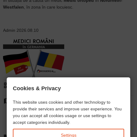
în situația de a căuta un medic
medic ortoped
în
Nordrhein-
Westfalen
, în zona în care locuiesc.
Admin
2026.08.10
dns
Specialitate:
Cookies & Privacy
Ortopedie
map
Orașe:
This website uses cookies and other technology to
Frankfurt
provide their services and improve user experience. You
Frankfurt am Main
Wiesbaden
Kassel
Darmstadt
Offenbach
Offenbach am Main
you can accept all cookies usage or use settings to
Hanau
Gießen
Giessen
Marburg
Fulda
Rüsselsheim
Bad Homburg
accept categories individually.
Wetzlar
Oberursel (Taunus)
Rodgau
Dreieich
Bensheim
Hofheim am Taunus
Maintal
Hessen
Settings