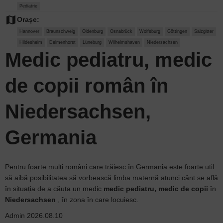
Pediatrie
map
Orașe:
Hannover
Braunschweig
Oldenburg
Osnabrück
Wolfsburg
Göttingen
Salzgitter
Hildesheim
Delmenhorst
Lüneburg
Wilhelmshaven
Niedersachsen
Medic pediatru, medic
de copii român în
Niedersachsen,
Germania
Pentru foarte mulți români care trăiesc în Germania este foarte util
să aibă posibilitatea să vorbească limba maternă atunci cânt se află
în situația de a căuta un medic
medic pediatru, medic de copii
în
Niedersachsen
, în zona în care locuiesc.
Admin
2026.08.10