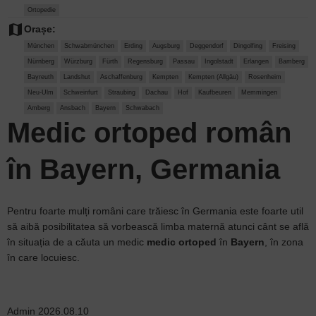
Ortopedie
map
Orașe:
München
Schwabmünchen
Erding
Augsburg
Deggendorf
Dingolfing
Freising
Nürnberg
Würzburg
Fürth
Regensburg
Passau
Ingolstadt
Erlangen
Bamberg
Bayreuth
Landshut
Aschaffenburg
Kempten
Kempten (Allgäu)
Rosenheim
Neu-Ulm
Schweinfurt
Straubing
Dachau
Hof
Kaufbeuren
Memmingen
Amberg
Ansbach
Bayern
Schwabach
Medic ortoped român
în Bayern, Germania
Pentru foarte mulți români care trăiesc în Germania este foarte util
să aibă posibilitatea să vorbească limba maternă atunci cânt se află
în situația de a căuta un medic
medic ortoped
în
Bayern
, în zona
în care locuiesc.
Admin
2026.08.10