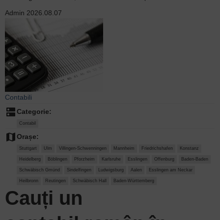
Admin
2026.08.07
Contabili
dns
Categorie:
Contabil
map
Orașe:
Stuttgart
Ulm
Villingen-Schwenningen
Mannheim
Friedrichshafen
Konstanz
Heidelberg
Böblingen
Pforzheim
Karlsruhe
Esslingen
Offenburg
Baden-Baden
Schwäbisch Gmünd
Sindelfingen
Ludwigsburg
Aalen
Esslingen am Neckar
Heilbronn
Reutingen
Schwäbisch Hall
Baden-Württemberg
Cauți un