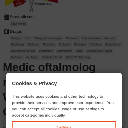
dns
Specialitate:
Oftalmologie
map
Orașe:
Stuttgart
Ulm
Villingen-Schwenningen
Mannheim
Friedrichshafen
Konstanz
Heidelberg
Böblingen
Pforzheim
Karlsruhe
Esslingen
Offenburg
Baden-Baden
Schwäbisch Gmünd
Sindelfingen
Ludwigsburg
Aalen
Esslingen am Neckar
Heilbronn
Reutingen
Schwäbisch Hall
Baden-Württemberg
Medic oftalmolog
român în Baden-
Cookies & Privacy
Württemberg,
This website uses cookies and other technology to
provide their services and improve user experience. You
Germania
you can accept all cookies usage or use settings to
accept categories individually.
Settings