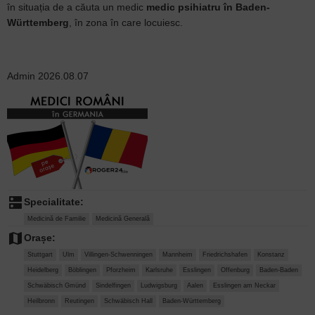
în situația de a căuta un medic
medic psihiatru în Baden-
Württemberg
, în zona în care locuiesc.
Admin
2026.08.07
dns
Specialitate:
Medicină de Familie
Medicină Generală
map
Orașe:
Stuttgart
Ulm
Villingen-Schwenningen
Mannheim
Friedrichshafen
Konstanz
Heidelberg
Böblingen
Pforzheim
Karlsruhe
Esslingen
Offenburg
Baden-Baden
Schwäbisch Gmünd
Sindelfingen
Ludwigsburg
Aalen
Esslingen am Neckar
Heilbronn
Reutingen
Schwäbisch Hall
Baden-Württemberg