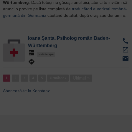
Württemberg
. Dacă totuși nu găsești unul aici, atunci te invităm să
arunci o provire pe lista completă de
traducători autorizați română-
germană din Germania
câutând detaliat, după oraș sau denumire.
Ioana Șanta. Psiholog român Baden-
call
Württemberg
open_in_new
dns
Psihoterapie
email
directions
-
Paginație
Ultima
Ultimul »
1
Pagina
2
Pagina
3
Pagina
4
Pagina
5
Pagina
Următor ›
pagină
următoare
Abonează-te la Konstanz