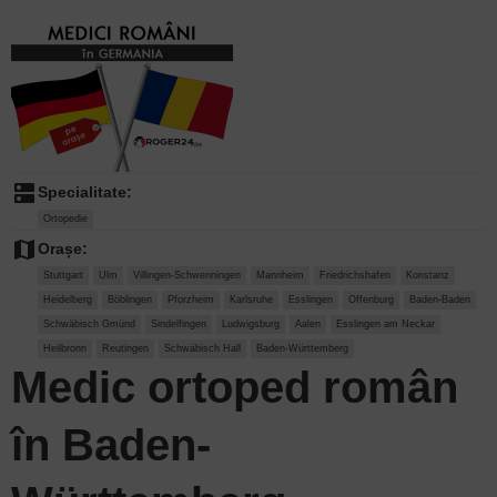
dns
Specialitate:
Ortopedie
map
Orașe:
Stuttgart
Ulm
Villingen-Schwenningen
Mannheim
Friedrichshafen
Konstanz
Heidelberg
Böblingen
Pforzheim
Karlsruhe
Esslingen
Offenburg
Baden-Baden
Schwäbisch Gmünd
Sindelfingen
Ludwigsburg
Aalen
Esslingen am Neckar
Heilbronn
Reutingen
Schwäbisch Hall
Baden-Württemberg
Medic ortoped român
în Baden-