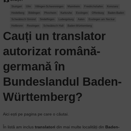
Stuttgart
Ulm
Villingen-Schwenningen
Mannheim
Friedrichshafen
Konstanz
Heidelberg
Böblingen
Pforzheim
Karlsruhe
Esslingen
Offenburg
Baden-Baden
Schwäbisch Gmünd
Sindelfingen
Ludwigsburg
Aalen
Esslingen am Neckar
Heilbronn
Reutingen
Schwäbisch Hall
Baden-Württemberg
Cauți un
translator
autorizat
română-
germană în
Bundeslandul Baden-
Württemberg?
Aici ești pe pagina pe care o căutai.
În listă am inclus
translatori
din mai multe localități din
Baden-