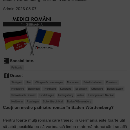
Admin
2026.08.07
dns
Specialitate:
Psihiatrie
map
Orașe:
Stuttgart
Ulm
Villingen-Schwenningen
Mannheim
Friedrichshafen
Konstanz
Heidelberg
Böblingen
Pforzheim
Karlsruhe
Esslingen
Offenburg
Baden-Baden
Schwäbisch Gmünd
Sindelfingen
Ludwigsburg
Aalen
Esslingen am Neckar
Heilbronn
Reutingen
Schwäbisch Hall
Baden-Württemberg
Cauți un medic psihiatru român în Baden-Württemberg?
Pentru foarte mulți români care trăiesc în Germania este foarte util
să aibă posibilitatea să vorbească limba maternă atunci cânt se află