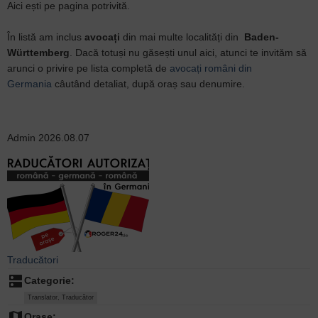
Aici ești pe pagina potrivită.
În listă am inclus
avocați
din mai multe localități din
Baden-
Württemberg
. Dacă totuși nu găsești unul aici, atunci te invităm să
arunci o privire pe lista completă de
avocați români din
Germania
câutând detaliat, după oraș sau denumire.
Admin
2026.08.07
Traducători
dns
Categorie:
Translator, Traducător
map
Orașe: