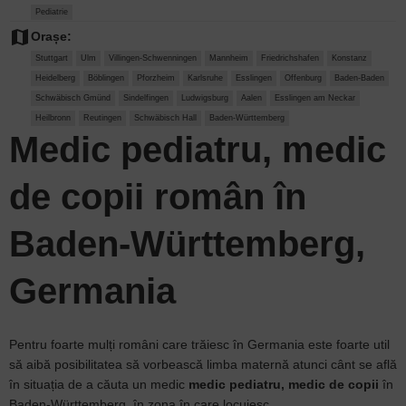
Pediatrie
map
Orașe:
Stuttgart
Ulm
Villingen-Schwenningen
Mannheim
Friedrichshafen
Konstanz
Heidelberg
Böblingen
Pforzheim
Karlsruhe
Esslingen
Offenburg
Baden-Baden
Schwäbisch Gmünd
Sindelfingen
Ludwigsburg
Aalen
Esslingen am Neckar
Heilbronn
Reutingen
Schwäbisch Hall
Baden-Württemberg
Medic pediatru, medic
de copii român în
Baden-Württemberg,
Germania
Pentru foarte mulți români care trăiesc în Germania este foarte util
să aibă posibilitatea să vorbească limba maternă atunci cânt se află
în situația de a căuta un medic
medic pediatru, medic de copii
în
Baden-Württemberg, în zona în care locuiesc.