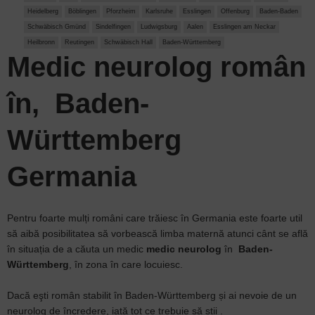
Heidelberg
Böblingen
Pforzheim
Karlsruhe
Esslingen
Offenburg
Baden-Baden
Schwäbisch Gmünd
Sindelfingen
Ludwigsburg
Aalen
Esslingen am Neckar
Heilbronn
Reutingen
Schwäbisch Hall
Baden-Württemberg
Medic neurolog
român
în, Baden-
Württemberg
Germania
Pentru foarte mulți români care trăiesc în Germania este foarte util
să aibă posibilitatea să vorbească limba maternă atunci cânt se află
în situația de a căuta un medic
medic neurolog
în
Baden-
Württemberg
, în zona în care locuiesc.
Dacă eşti român stabilit în Baden‑Württemberg și ai nevoie de un
neurolog de încredere, iată tot ce trebuie să știi .