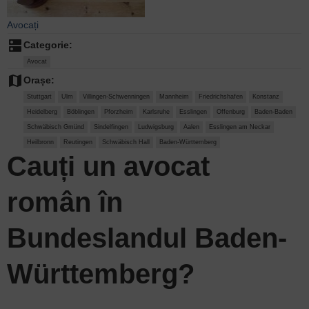
Avocați
dns
Categorie:
Avocat
map
Orașe:
Stuttgart
Ulm
Villingen-Schwenningen
Mannheim
Friedrichshafen
Konstanz
Heidelberg
Böblingen
Pforzheim
Karlsruhe
Esslingen
Offenburg
Baden-Baden
Schwäbisch Gmünd
Sindelfingen
Ludwigsburg
Aalen
Esslingen am Neckar
Heilbronn
Reutingen
Schwäbisch Hall
Baden-Württemberg
Cauți un
avocat
român
în
Bundeslandul Baden-
Württemberg?