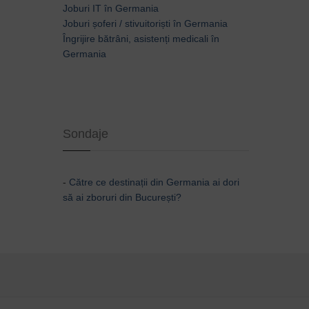
Joburi IT în Germania
Joburi șoferi / stivuitoriști în Germania
Îngrijire bătrâni, asistenți medicali în
Germania
Sondaje
-
Către ce destinații din Germania ai dori
să ai zboruri din București?