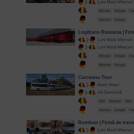
Luni
Marți
Miercuri
München
Stuttgart
Fra
München
Stuttgart
Logitrans Romania | Fir
Luni
Marți
Miercuri
Luni
Marți
Miercuri
München
Stuttgart
Fra
München
Stuttgart
Carceanu Tour
Marți
Vineri
Joi
Duminică
Arad
Timișoara
Sibiu
München
Stuttgart
Fra
Romfour | Firmă de tran
Luni
Marți
Miercuri