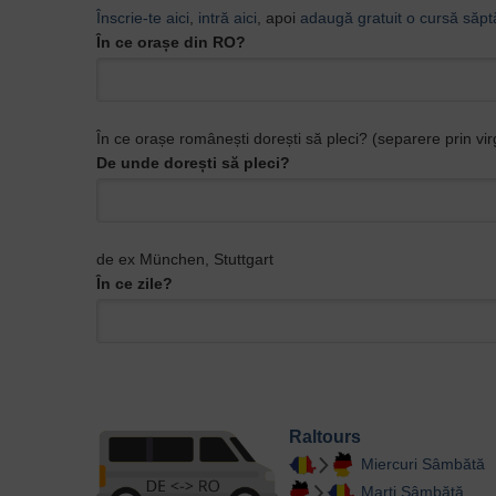
Înscrie-te aici
,
intră aici
, apoi
adaugă gratuit o cursă săpt
În ce orașe din RO?
În ce orașe românești dorești să pleci? (separere prin vir
De unde dorești să pleci?
de ex München, Stuttgart
În ce zile?
Raltours
Miercuri
Sâmbătă
Marți
Sâmbătă