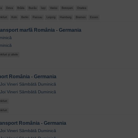
va
Deva
Brăila
Buzău
Iași
Vaslui
Botoșani
Oradea
nkfurt
Koln
Berlin
Passau
Leipzig
Hamburg
Bremen
Essen
transport marfă România - Germania
minică
minică
nkfurt și altele
port România - Germania
Joi
Vineri
Sâmbătă
Duminică
Joi
Vineri
Sâmbătă
Duminică
nkfurt
nkfurt
transport România - Germania
Joi
Vineri
Sâmbătă
Duminică