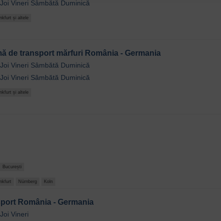
Joi
Vineri
Sâmbătă
Duminică
nkfurt și altele
mă de transport mărfuri România - Germania
Joi
Vineri
Sâmbătă
Duminică
Joi
Vineri
Sâmbătă
Duminică
nkfurt și altele
București
nkfurt
Nürnberg
Koln
sport România - Germania
Joi
Vineri