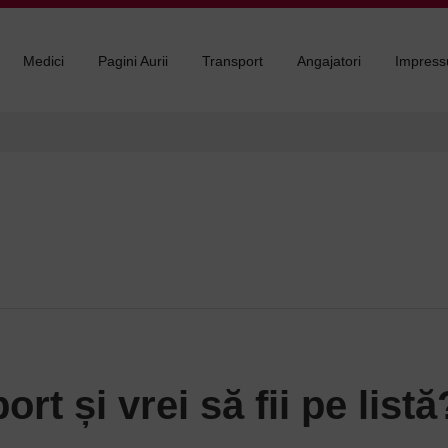
Medici
Pagini Aurii
Transport
Angajatori
Impres
rt și vrei să fii pe listă