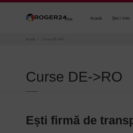
Acasă
Știri / Info
Breadcrumb
Acasă
Curse DE->RO
Curse DE->RO
Ești firmă de transpo