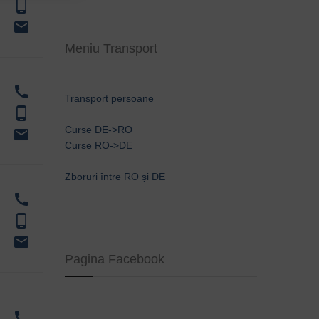
phone_android
email
Meniu Transport
call
Transport persoane
phone_android
Curse DE->RO
email
Curse RO->DE
Zboruri între RO și DE
call
phone_android
email
Pagina Facebook
call