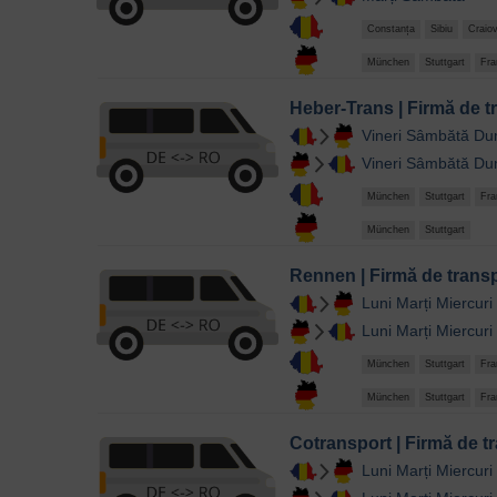
Constanța
Sibiu
Craio
München
Stuttgart
Fra
Heber-Trans | Firmă de 
Vineri
Sâmbătă
Du
Vineri
Sâmbătă
Du
München
Stuttgart
Fra
München
Stuttgart
Rennen | Firmă de trans
Luni
Marți
Miercuri
Luni
Marți
Miercuri
München
Stuttgart
Fra
München
Stuttgart
Fra
Cotransport | Firmă de 
Luni
Marți
Miercuri