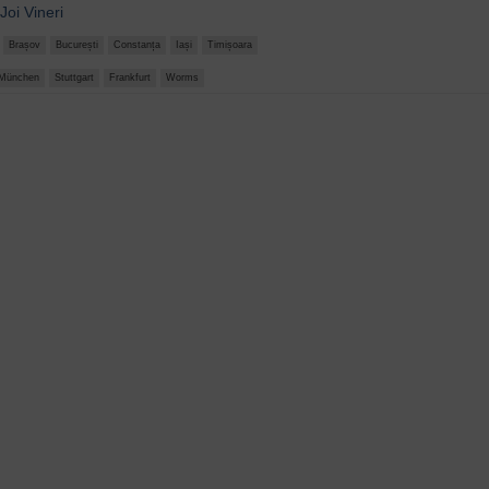
Joi
Vineri
Brașov
București
Constanța
Iași
Timișoara
München
Stuttgart
Frankfurt
Worms