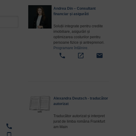
Andrea Din – Consultant
financiar și asigurăti
Soluții integrate pentru credite
imobiliare, asigurări și
optimizarea costurilor pentru
persoane fizice și antreprenori.
Programare întâlnire
.
phone
open_in_new
email
Alexandra Deutsch - traducător
autorizat
Traducător autorizat și interpret
jurat de limba româna Frankfurt
call
am Main
phone_android