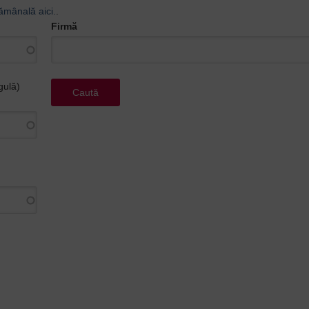
ămânală aici.
.
Firmă
gulă)