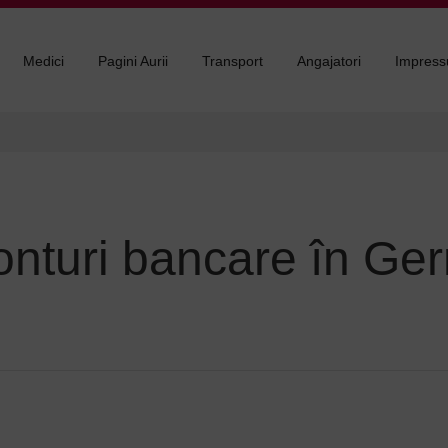
Medici
Pagini Aurii
Transport
Angajatori
Impres
onturi bancare în Ge