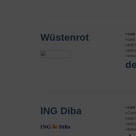
Wüstenrot
•
cont 
• card
• poți
• poți
• bon
de
ING Diba
•
cont 
• Car
• poți 
• poți
• bon