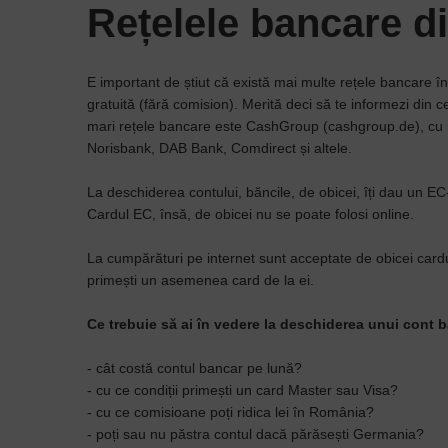
Rețelele bancare d
E important de știut că există mai multe rețele bancare în
gratuită (fără comision). Merită deci să te informezi din 
mari rețele bancare este CashGroup (cashgroup.de), c
Norisbank, DAB Bank, Comdirect și altele.
La deschiderea contului, băncile, de obicei, îți dau un EC
Cardul EC, însă, de obicei nu se poate folosi online.
La cumpărături pe internet sunt acceptate de obicei cardu
primești un asemenea card de la ei.
Ce trebuie să ai în vedere la deschiderea unui cont 
- cât costă contul bancar pe lună?
- cu ce condiții primești un card Master sau Visa?
- cu ce comisioane poți ridica lei în România?
- poți sau nu păstra contul dacă părăsești Germania?