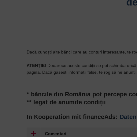
de
Dacă cunoști alte bănci care au conturi interesante, te ro
ATENȚIE!
Deoarece aceste condiții se pot schimba oricân
pagină. Dacă găsești informații false, te rog să ne anunți.
​* băncile din România pot percepe com
** legat de anumite condiții
In Kooperation mit financeAds:
Daten
Comentarii