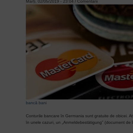
Marți, 02/05/2019 - 23:04
/
Comentarii
bancă
bani
Conturile bancare în Germania sunt gratuite de obicei. Atun
în unele cazuri, un „Anmeldebestätigung” (document de în