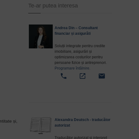
Te-ar putea interesa
Andrea Din – Consultant
financiar și asigurăti
Soluții integrate pentru credite
imobiliare, asigurări și
optimizarea costurilor pentru
persoane fizice și antreprenori.
Programare întâlnire
.
phone
open_in_new
email
Alexandra Deutsch - traducător
titate și,
autorizat
Traducător autorizat și interpret