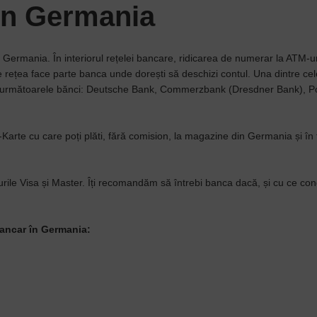
in Germania
 Germania. În interiorul rețelei bancare, ridicarea de numerar la ATM-ur
ce rețea face parte banca unde dorești să deschizi contul. Una dintre ce
u următoarele bănci: Deutsche Bank, Commerzbank (Dresdner Bank), P
-Karte cu care poți plăti, fără comision, la magazine din Germania și în
rile Visa și Master. Îți recomandăm să întrebi banca dacă, și cu ce cond
bancar în Germania: