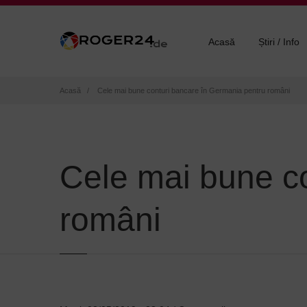
Acasă
Știri / Info
Breadcrumb
Acasă
Cele mai bune conturi bancare în Germania pentru români
Cele mai bune c
români