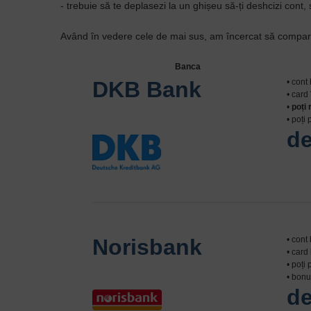
- trebuie să te deplasezi la un ghișeu să-ți deshcizi cont
Având în vedere cele de mai sus, am încercat să compară
Banca
DKB Bank
• cont
• card
•
poți 
• poți
de
Norisbank
• cont 
• card
• poți
• bon
de