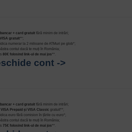
bancar + card gratuit
fără minim de intrări;
VISA gratuit
**;
 ridica numerar la 2 milioane de ATMuri pe glob*;
 păstra contul dacă te muți în România;
us
80
€
folosind link-ul de mai jos
**.
schide cont ->
bancar + card gratuit
fără minim de intrări;
d
VISA Prepaid și VISA Classic
gratuit**;
ridica euro fără comision în țările cu euro*;
 păstra contul dacă te muți în România;
us
75
€
folosind link-ul de mai jos
**.