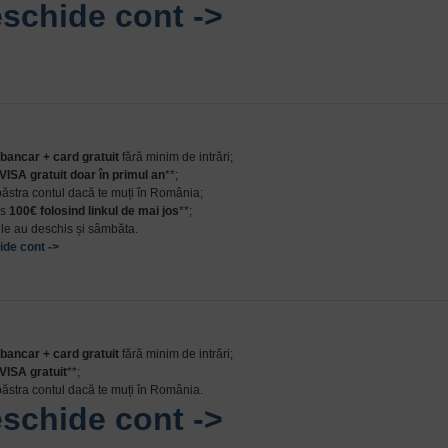
schide cont ->
bancar + card gratuit
fără minim de intrări;
VISA gratuit doar în primul an
**;
 păstra contul dacă te muți în România;
us
100
€
folosind linkul de mai jos
**;
alele au deschis și sâmbăta.
de cont ->
bancar + card gratuit
fără minim de intrări;
VISA gratuit
**;
 păstra contul dacă te muți în România.
schide cont ->