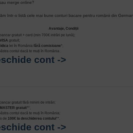
, sau merge online?
m într-o listă cele mai bune conturi bacare pentru românii din German
Avantaje, Condiții
 bancar gratuit + card (min 700€ intrări pe lună);
VISA
gratuit;
ridica
lei în România
fără comisioane
*;
 păstra contul dacă te muți în România .
schide cont ->
bancar gratuit fără minim de intrări;
MASTER gratuit
**;
 păstra contul dacă te muți în România;
us de
100€ la deschiderea contului
**.
schide cont ->