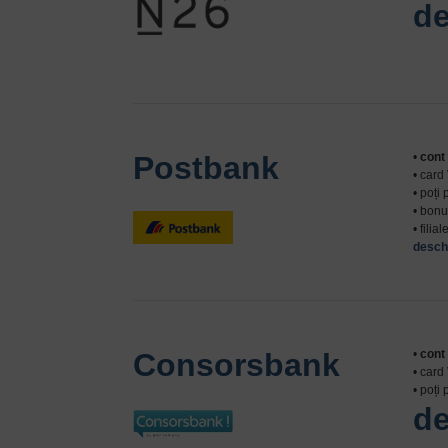
de
Postbank
•
cont 
• card
• poți
• bon
• fili
deschi
Consorsbank
•
cont 
• card
• poți
de