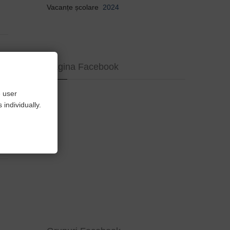
Vacanțe școlare
2024
Pagina Facebook
e user
individually.