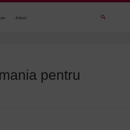
sum
Joburi
rmania pentru