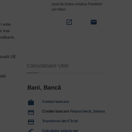
jurat de limba româna Frankfurt
am Main
open_in_new
email
i este
le mai
ostbank,
 toată UE.
Calculatoare Utile
iții
Bani, Bancă
work
Conturi bancare
payment
Credite bancare
Finanzcheck
,
Smava
payment
Transferuri din € în lei
euro_symbol
Calculator salariu net