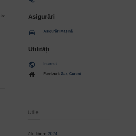
ia:
Asigurări
directions_car
Asigurări Mașină
Utilități
public
Internet
house
Furnizori:
Gaz
,
Curent
Utile
Zile libere
2024