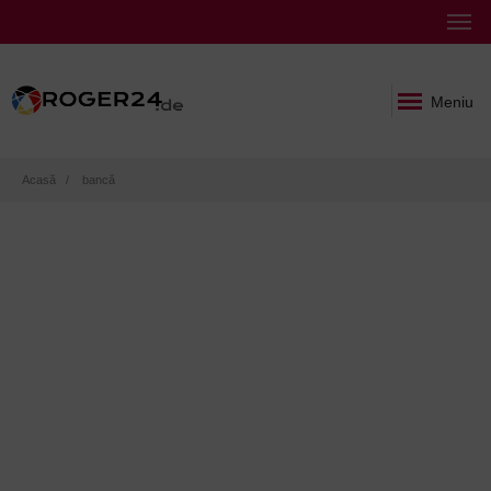
Meniu
Breadcrumb
Acasă
bancă