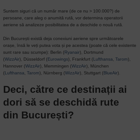
Suntem siguri că un număr mare (de ce nu > 100.000?) de
persoane, care aleg o anumită rută, vor determina operatorii
aeriene să analizeze posibilitatea de a deschide o nouă rută.
Din București există deja conexiuni aeriene spre următoarele
orașe, însă le veți putea vota și pe acestea (poate că cele existente
sunt rare sau scumpe): Berlin (
Ryanair
), Dortmund
(
WizzAir
), Düsseldorf (
Eurowings
), Frankfurt (
Lufthansa
,
Tarom
),
Hannover (
WizzAir
), Memmingen (
WizzAir
), München
(
Lufthansa
,
Tarom
), Nürnberg (
WizzAir
), Stuttgart (
BlueAir
).
Deci, către ce destinații ai
dori să se deschidă rute
din București?