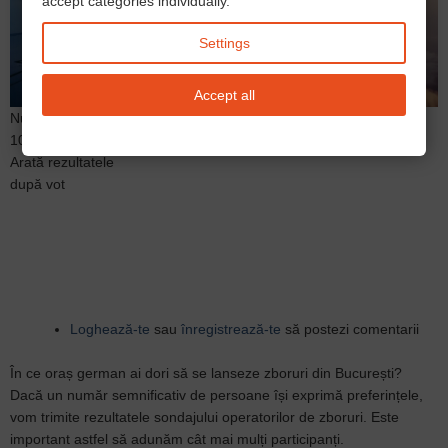
accept categories individually.
Settings
Accept all
Număr maxim de răspunsuri
10
Arată rezultatele
după vot
Loghează-te
sau
înregistrează-te
să postezi comentarii
În ce oraș german ai dori să se lanseze zboruri din București?
Dacă un număr semnificativ de persoane își exprimă preferințele,
vom trimite rezultatele sondajului operatorilor de zboruri. Este
important astfel să adunăm cât mai mulți participanți.