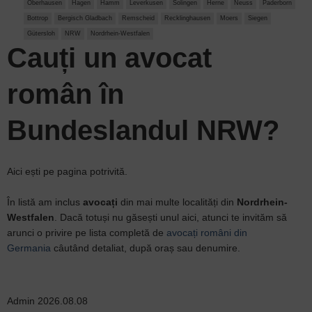
Oberhausen
Hagen
Hamm
Leverkusen
Solingen
Herne
Neuss
Paderborn
Bottrop
Bergisch Gladbach
Remscheid
Recklinghausen
Moers
Siegen
Gütersloh
NRW
Nordrhein-Westfalen
Cauți un
avocat
român
în
Bundeslandul NRW?
Aici ești pe pagina potrivită.
În listă am inclus
avocați
din mai multe localități din
Nordrhein-
Westfalen
. Dacă totuși nu găsești unul aici, atunci te invităm să
arunci o privire pe lista completă de
avocați români din
Germania
câutând detaliat, după oraș sau denumire.
Admin
2026.08.08