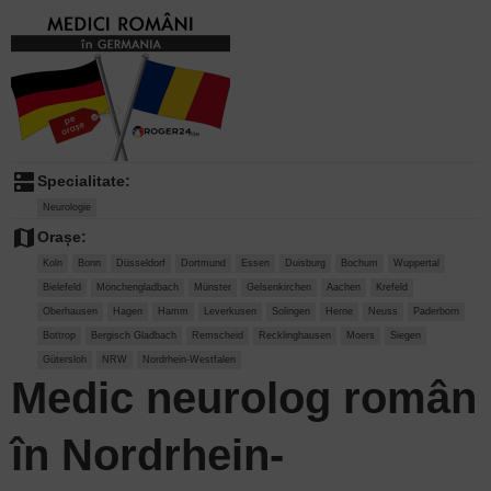
dns
Specialitate:
Neurologie
map
Orașe:
Koln
Bonn
Düsseldorf
Dortmund
Essen
Duisburg
Bochum
Wuppertal
Bielefeld
Mönchengladbach
Münster
Gelsenkirchen
Aachen
Krefeld
Oberhausen
Hagen
Hamm
Leverkusen
Solingen
Herne
Neuss
Paderborn
Bottrop
Bergisch Gladbach
Remscheid
Recklinghausen
Moers
Siegen
Gütersloh
NRW
Nordrhein-Westfalen
Medic neurolog
român
în Nordrhein-