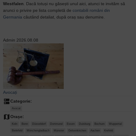
Westfalen
. Dacă totuși nu găsești unul aici, atunci te invităm să
arunci o privire pe lista completă de
contabili români din
Germania
câutând detaliat, după oraș sau denumire.
Admin
2026.08.08
Avocați
dns
Categorie:
Avocat
map
Orașe:
Koln
Bonn
Düsseldorf
Dortmund
Essen
Duisburg
Bochum
Wuppertal
Bielefeld
Mönchengladbach
Münster
Gelsenkirchen
Aachen
Krefeld