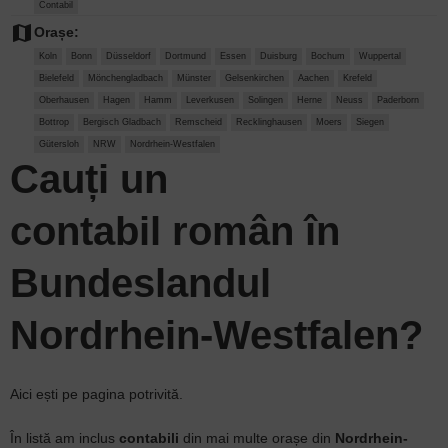
Contabil
map
Orașe:
Koln
Bonn
Düsseldorf
Dortmund
Essen
Duisburg
Bochum
Wuppertal
Bielefeld
Mönchengladbach
Münster
Gelsenkirchen
Aachen
Krefeld
Oberhausen
Hagen
Hamm
Leverkusen
Solingen
Herne
Neuss
Paderborn
Bottrop
Bergisch Gladbach
Remscheid
Recklinghausen
Moers
Siegen
Gütersloh
NRW
Nordrhein-Westfalen
Cauți un
c
ontabil
român
în
Bundeslandul
Nordrhein-Westfalen?
Aici ești pe pagina potrivită.
În listă am inclus
contabili
din mai multe orașe din
Nordrhein-