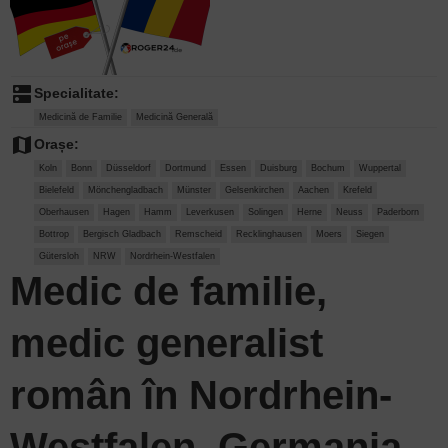
dns
Specialitate:
Medicină de Familie
Medicină Generală
map
Orașe:
Koln
Bonn
Düsseldorf
Dortmund
Essen
Duisburg
Bochum
Wuppertal
Bielefeld
Mönchengladbach
Münster
Gelsenkirchen
Aachen
Krefeld
Oberhausen
Hagen
Hamm
Leverkusen
Solingen
Herne
Neuss
Paderborn
Bottrop
Bergisch Gladbach
Remscheid
Recklinghausen
Moers
Siegen
Gütersloh
NRW
Nordrhein-Westfalen
Medic de familie,
medic generalist
român în Nordrhein-
Westfalen, Germania