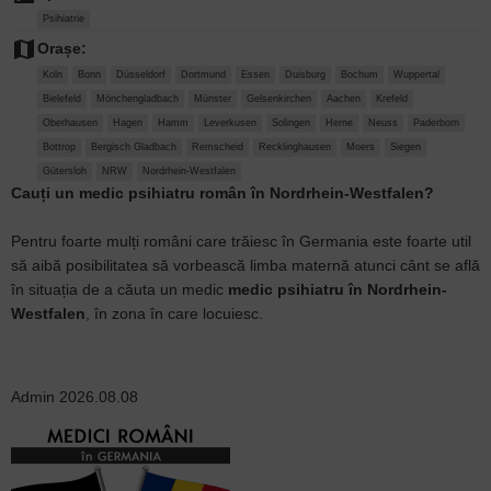
Psihiatrie
map
Orașe:
Koln
Bonn
Düsseldorf
Dortmund
Essen
Duisburg
Bochum
Wuppertal
Bielefeld
Mönchengladbach
Münster
Gelsenkirchen
Aachen
Krefeld
Oberhausen
Hagen
Hamm
Leverkusen
Solingen
Herne
Neuss
Paderborn
Bottrop
Bergisch Gladbach
Remscheid
Recklinghausen
Moers
Siegen
Gütersloh
NRW
Nordrhein-Westfalen
Cauți un medic psihiatru român în Nordrhein-Westfalen?
Pentru foarte mulți români care trăiesc în Germania este foarte util
să aibă posibilitatea să vorbească limba maternă atunci cânt se află
în situația de a căuta un medic
medic psihiatru în Nordrhein-
Westfalen
, în zona în care locuiesc.
Admin
2026.08.08