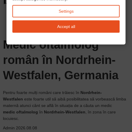
map
Orașe:
Koln
Bonn
Düsseldorf
Dortmund
Essen
Duisburg
Bochum
Wuppertal
Settings
Bielefeld
Mönchengladbach
Münster
Gelsenkirchen
Aachen
Krefeld
Oberhausen
Hagen
Hamm
Leverkusen
Solingen
Herne
Neuss
Paderborn
Accept all
Bottrop
Bergisch Gladbach
Remscheid
Recklinghausen
Moers
Siegen
Gütersloh
NRW
Nordrhein-Westfalen
Medic oftalmolog
român în Nordrhein-
Westfalen, Germania
Pentru foarte mulți români care trăiesc în
Nordrhein-
Westfalen
este foarte util să aibă posibilitatea să vorbească limba
maternă atunci cânt se află în situația de a căuta un medic
medic oftalmolog
în
Nordrhein-Westfalen
, în zona în care
locuiesc.
Admin
2026.08.08