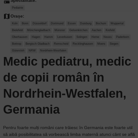
dns
Specialitate:
Pediatrie
map
Orașe:
Koln
Bonn
Düsseldorf
Dortmund
Essen
Duisburg
Bochum
Wuppertal
Bielefeld
Mönchengladbach
Münster
Gelsenkirchen
Aachen
Krefeld
Oberhausen
Hagen
Hamm
Leverkusen
Solingen
Herne
Neuss
Paderborn
Bottrop
Bergisch Gladbach
Remscheid
Recklinghausen
Moers
Siegen
Gütersloh
NRW
Nordrhein-Westfalen
Medic pediatru, medic
de copii român în
Nordrhein-Westfalen,
Germania
Pentru foarte mulți români care trăiesc în Germania este foarte util
să aibă posibilitatea să vorbească limba maternă atunci cânt se află