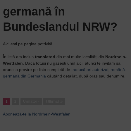
germană în
Bundeslandul NRW?
Aici ești pe pagina potrivită
În listă am inclus
translatori
din mai multe localități din
Nordrhein-
Westfalen
. Dacă totuși nu găsești unul aici, atunci te invităm să
arunci o provire pe lista completă de
traducători autorizați română-
germană din Germania
câutând detaliat, după oraș sau denumire.
Paginație
Ultima
Ultimul »
1
Pagina
2
Pagina
Următor ›
pagină
următoare
Abonează-te la Nordrhein-Westfalen