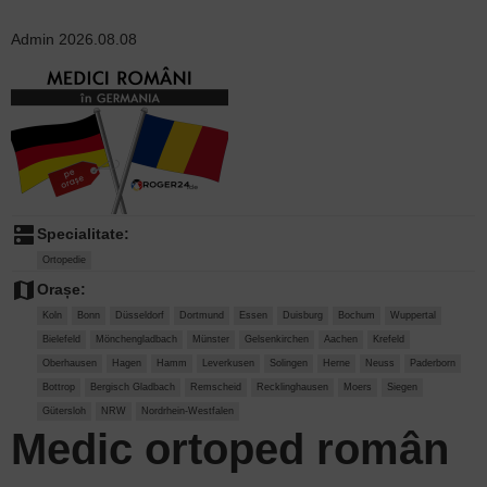
Admin
2026.08.08
dns
Specialitate:
Ortopedie
map
Orașe:
Koln
Bonn
Düsseldorf
Dortmund
Essen
Duisburg
Bochum
Wuppertal
Bielefeld
Mönchengladbach
Münster
Gelsenkirchen
Aachen
Krefeld
Oberhausen
Hagen
Hamm
Leverkusen
Solingen
Herne
Neuss
Paderborn
Bottrop
Bergisch Gladbach
Remscheid
Recklinghausen
Moers
Siegen
Gütersloh
NRW
Nordrhein-Westfalen
Medic ortoped român