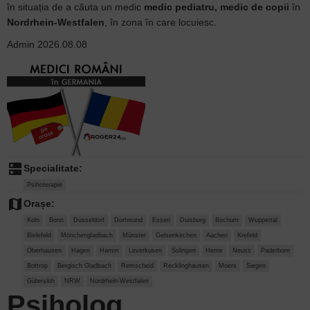
în situația de a căuta un medic
medic pediatru, medic de copii
în
Nordrhein-Westfalen
, în zona în care locuiesc.
Admin
2026.08.08
dns
Specialitate:
Psihoterapie
map
Orașe:
Koln
Bonn
Düsseldorf
Dortmund
Essen
Duisburg
Bochum
Wuppertal
Bielefeld
Mönchengladbach
Münster
Gelsenkirchen
Aachen
Krefeld
Oberhausen
Hagen
Hamm
Leverkusen
Solingen
Herne
Neuss
Paderborn
Bottrop
Bergisch Gladbach
Remscheid
Recklinghausen
Moers
Siegen
Gütersloh
NRW
Nordrhein-Westfalen
Psiholog,