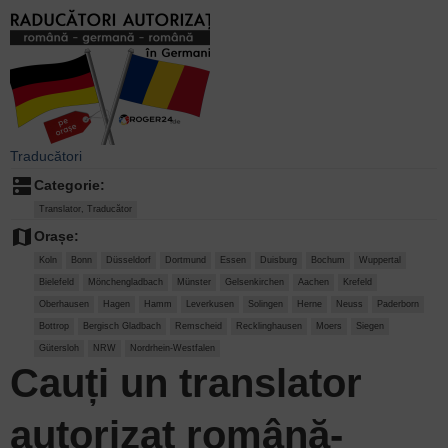
Traducători
dns
Categorie:
Translator, Traducător
map
Orașe:
Koln
Bonn
Düsseldorf
Dortmund
Essen
Duisburg
Bochum
Wuppertal
Bielefeld
Mönchengladbach
Münster
Gelsenkirchen
Aachen
Krefeld
Oberhausen
Hagen
Hamm
Leverkusen
Solingen
Herne
Neuss
Paderborn
Bottrop
Bergisch Gladbach
Remscheid
Recklinghausen
Moers
Siegen
Gütersloh
NRW
Nordrhein-Westfalen
Cauți un
translator
autorizat
română-