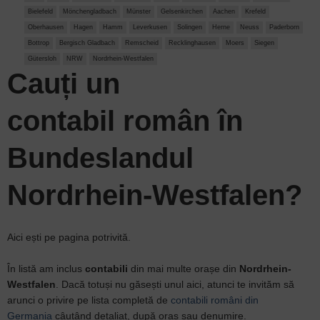
Bielefeld
Mönchengladbach
Münster
Gelsenkirchen
Aachen
Krefeld
Oberhausen
Hagen
Hamm
Leverkusen
Solingen
Herne
Neuss
Paderborn
Bottrop
Bergisch Gladbach
Remscheid
Recklinghausen
Moers
Siegen
Gütersloh
NRW
Nordrhein-Westfalen
Cauți un
c
ontabil
român
în
Bundeslandul
Nordrhein-Westfalen?
Aici ești pe pagina potrivită.
În listă am inclus
contabili
din mai multe orașe din
Nordrhein-
Westfalen
. Dacă totuși nu găsești unul aici, atunci te invităm să
arunci o privire pe lista completă de
contabili români din
Germania
câutând detaliat, după oraș sau denumire.