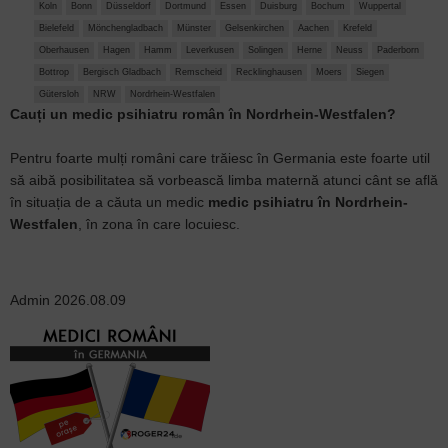
Koln
Bonn
Düsseldorf
Dortmund
Essen
Duisburg
Bochum
Wuppertal
Bielefeld
Mönchengladbach
Münster
Gelsenkirchen
Aachen
Krefeld
Oberhausen
Hagen
Hamm
Leverkusen
Solingen
Herne
Neuss
Paderborn
Bottrop
Bergisch Gladbach
Remscheid
Recklinghausen
Moers
Siegen
Gütersloh
NRW
Nordrhein-Westfalen
Cauți un medic psihiatru român în Nordrhein-Westfalen?
Pentru foarte mulți români care trăiesc în Germania este foarte util
să aibă posibilitatea să vorbească limba maternă atunci cânt se află
în situația de a căuta un medic
medic psihiatru în Nordrhein-
Westfalen
, în zona în care locuiesc.
Admin
2026.08.09