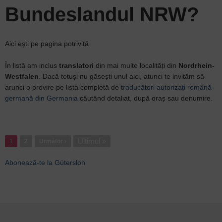
Bundeslandul NRW?
Aici ești pe pagina potrivită
În listă am inclus
translatori
din mai multe localități din
Nordrhein-
Westfalen
. Dacă totuși nu găsești unul aici, atunci te invităm să
arunci o provire pe lista completă de
traducători autorizați română-
germană din Germania
câutând detaliat, după oraș sau denumire.
Paginație
Ultima
Ultimul »
1
Pagina
2
Pagina
Următor ›
pagină
următoare
Abonează-te la Gütersloh