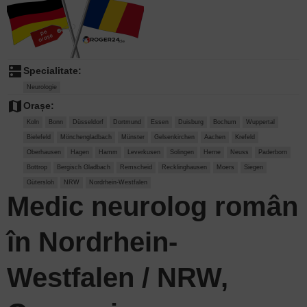
dns
Specialitate:
Neurologie
map
Orașe:
Koln
Bonn
Düsseldorf
Dortmund
Essen
Duisburg
Bochum
Wuppertal
Bielefeld
Mönchengladbach
Münster
Gelsenkirchen
Aachen
Krefeld
Oberhausen
Hagen
Hamm
Leverkusen
Solingen
Herne
Neuss
Paderborn
Bottrop
Bergisch Gladbach
Remscheid
Recklinghausen
Moers
Siegen
Gütersloh
NRW
Nordrhein-Westfalen
Medic neurolog
român
în Nordrhein-
Westfalen / NRW,