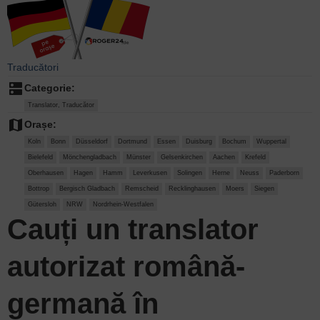
Traducători
dns
Categorie:
Translator, Traducător
map
Orașe:
Koln
Bonn
Düsseldorf
Dortmund
Essen
Duisburg
Bochum
Wuppertal
Bielefeld
Mönchengladbach
Münster
Gelsenkirchen
Aachen
Krefeld
Oberhausen
Hagen
Hamm
Leverkusen
Solingen
Herne
Neuss
Paderborn
Bottrop
Bergisch Gladbach
Remscheid
Recklinghausen
Moers
Siegen
Gütersloh
NRW
Nordrhein-Westfalen
Cauți un
translator
autorizat
română-
germană în