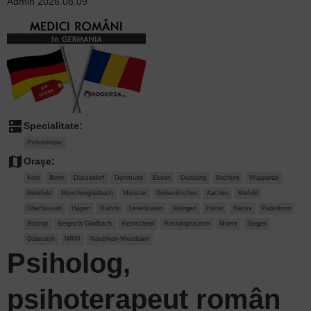
Admin
2026.08.09
dns
Specialitate:
Psihoterapie
map
Orașe:
Koln
Bonn
Düsseldorf
Dortmund
Essen
Duisburg
Bochum
Wuppertal
Bielefeld
Mönchengladbach
Münster
Gelsenkirchen
Aachen
Krefeld
Oberhausen
Hagen
Hamm
Leverkusen
Solingen
Herne
Neuss
Paderborn
Bottrop
Bergisch Gladbach
Remscheid
Recklinghausen
Moers
Siegen
Gütersloh
NRW
Nordrhein-Westfalen
Psiholog,
psihoterapeut român