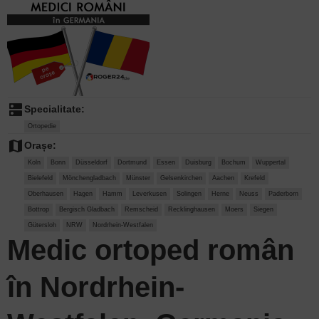
dns
Specialitate:
Ortopedie
map
Orașe:
Koln
Bonn
Düsseldorf
Dortmund
Essen
Duisburg
Bochum
Wuppertal
Bielefeld
Mönchengladbach
Münster
Gelsenkirchen
Aachen
Krefeld
Oberhausen
Hagen
Hamm
Leverkusen
Solingen
Herne
Neuss
Paderborn
Bottrop
Bergisch Gladbach
Remscheid
Recklinghausen
Moers
Siegen
Gütersloh
NRW
Nordrhein-Westfalen
Medic ortoped român
în Nordrhein-