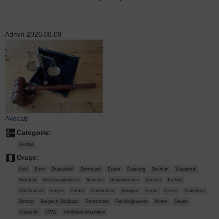
Admin
2026.08.09
Avocați
dns
Categorie:
Avocat
map
Orașe:
Koln
Bonn
Düsseldorf
Dortmund
Essen
Duisburg
Bochum
Wuppertal
Bielefeld
Mönchengladbach
Münster
Gelsenkirchen
Aachen
Krefeld
Oberhausen
Hagen
Hamm
Leverkusen
Solingen
Herne
Neuss
Paderborn
Bottrop
Bergisch Gladbach
Remscheid
Recklinghausen
Moers
Siegen
Gütersloh
NRW
Nordrhein-Westfalen