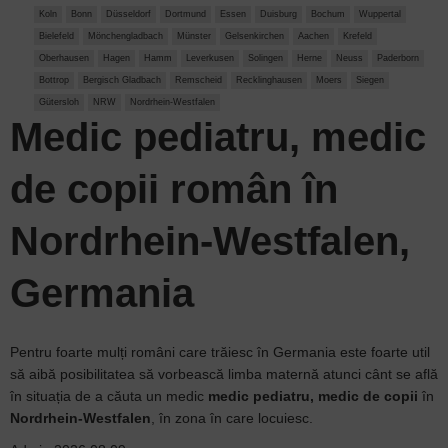
Koln
Bonn
Düsseldorf
Dortmund
Essen
Duisburg
Bochum
Wuppertal
Bielefeld
Mönchengladbach
Münster
Gelsenkirchen
Aachen
Krefeld
Oberhausen
Hagen
Hamm
Leverkusen
Solingen
Herne
Neuss
Paderborn
Bottrop
Bergisch Gladbach
Remscheid
Recklinghausen
Moers
Siegen
Gütersloh
NRW
Nordrhein-Westfalen
Medic pediatru, medic
de copii român în
Nordrhein-Westfalen,
Germania
Pentru foarte mulți români care trăiesc în Germania este foarte util
să aibă posibilitatea să vorbească limba maternă atunci cânt se află
în situația de a căuta un medic
medic pediatru, medic de copii
în
Nordrhein-Westfalen
, în zona în care locuiesc.