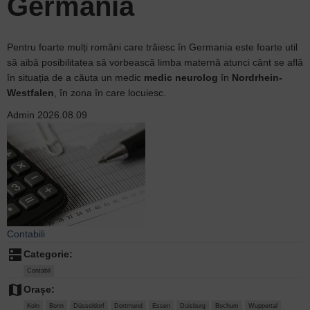
Germania
Pentru foarte mulți români care trăiesc în Germania este foarte util
să aibă posibilitatea să vorbească limba maternă atunci cânt se află
în situația de a căuta un medic
medic neurolog
în
Nordrhein-
Westfalen
, în zona în care locuiesc.
Admin
2026.08.09
Contabili
dns
Categorie:
Contabil
map
Orașe:
Koln
Bonn
Düsseldorf
Dortmund
Essen
Duisburg
Bochum
Wuppertal