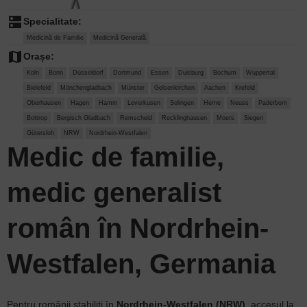
dns
Specialitate:
Medicină de Familie
Medicină Generală
map
Orașe:
Koln
Bonn
Düsseldorf
Dortmund
Essen
Duisburg
Bochum
Wuppertal
Bielefeld
Mönchengladbach
Münster
Gelsenkirchen
Aachen
Krefeld
Oberhausen
Hagen
Hamm
Leverkusen
Solingen
Herne
Neuss
Paderborn
Bottrop
Bergisch Gladbach
Remscheid
Recklinghausen
Moers
Siegen
Gütersloh
NRW
Nordrhein-Westfalen
Medic de familie,
medic generalist
român în Nordrhein-
Westfalen, Germania
Pentru românii stabiliți în
Nordrhein-Westfalen (NRW)
, accesul la