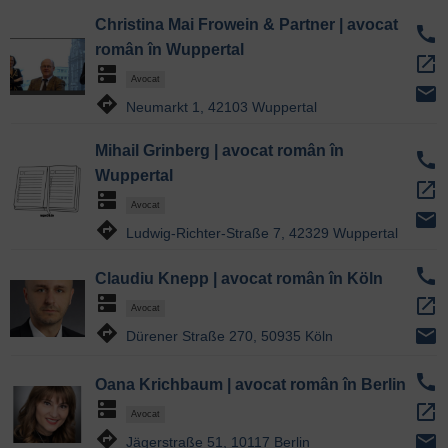
Christina Mai Frowein & Partner | avocat
call
român în Wuppertal
open_in_new
dns
Avocat
email
directions
Neumarkt 1, 42103 Wuppertal
Mihail Grinberg | avocat român în
call
Wuppertal
open_in_new
dns
Avocat
email
directions
Ludwig-Richter-Straße 7, 42329 Wuppertal
call
Claudiu Knepp | avocat român în Köln
dns
open_in_new
Avocat
directions
email
Dürener Straße 270, 50935 Köln
call
Oana Krichbaum | avocat român în Berlin
dns
open_in_new
Avocat
directions
email
Jägerstraße 51, 10117 Berlin