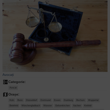
Avocați
dns
Categorie:
Avocat
map
Orașe:
Koln
Bonn
Düsseldorf
Dortmund
Essen
Duisburg
Bochum
Wuppertal
Bielefeld
Mönchengladbach
Münster
Gelsenkirchen
Aachen
Krefeld