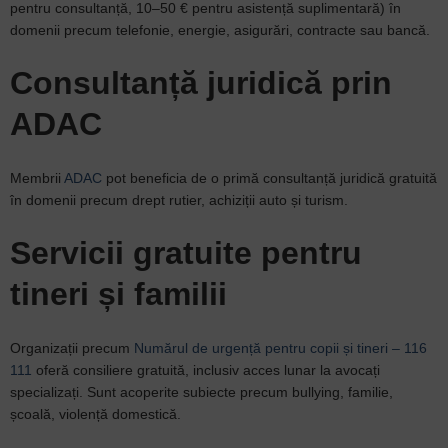
pentru consultanță, 10–50 € pentru asistență suplimentară) în
domenii precum telefonie, energie, asigurări, contracte sau bancă.
Consultanță juridică prin
ADAC
Membrii
ADAC
pot beneficia de o primă consultanță juridică gratuită
în domenii precum drept rutier, achiziții auto și turism.
Servicii gratuite pentru
tineri și familii
Organizații precum
Numărul de urgență pentru copii și tineri – 116
111
oferă consiliere gratuită, inclusiv acces lunar la avocați
specializați. Sunt acoperite subiecte precum bullying, familie,
școală, violență domestică.