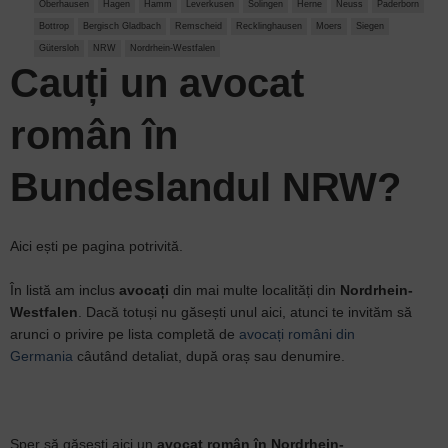
Oberhausen
Hagen
Hamm
Leverkusen
Solingen
Herne
Neuss
Paderborn
Bottrop
Bergisch Gladbach
Remscheid
Recklinghausen
Moers
Siegen
Gütersloh
NRW
Nordrhein-Westfalen
Cauți un
avocat
român
în
Bundeslandul NRW?
Aici ești pe pagina potrivită.
În listă am inclus
avocați
din mai multe localități din
Nordrhein-
Westfalen
. Dacă totuși nu găsești unul aici, atunci te invităm să
arunci o privire pe lista completă de
avocați români din
Germania
câutând detaliat, după oraș sau denumire.
Sper să găsești aici un
avocat român în Nordrhein-