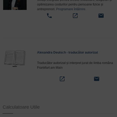
optimizarea costurilor pentru persoane fizice și
antreprenori.
Programare întâlnire
.
phone
open_in_new
email
Alexandra Deutsch - traducător autorizat
Traducător autorizat și interpret jurat de limba româna
Frankfurt am Main
open_in_new
email
Calculatoare Utile