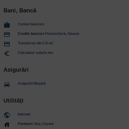
Bani, Bancă
work
Conturi bancare
payment
Credite bancare
Finanzcheck
,
Smava
payment
Transferuri din € în lei
euro_symbol
Calculator salariu net
Asigurări
directions_car
Asigurări Mașină
Utilități
public
Internet
house
Furnizori:
Gaz
,
Curent