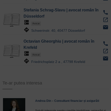
Stefania Schrag-Slavu | avocat român în
call
Düsseldorf
open_in_new
dns
Avocat
email
directions
Schwerinstr. 40, 40477 Düsseldorf
Octavian Gheorghiu | avocat român în
call
Krefeld
open_in_new
dns
Avocat
email
directions
Friedrichsplatz 2 a , 47798 Krefeld
Te-ar putea interesa
Andrea Din – Consultant financiar și asigurăti
Soluții integrate pentru credite imobiliare, asigurări și