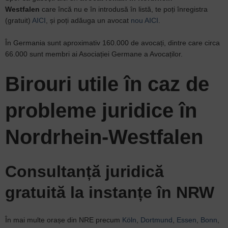
Westfalen
care încă nu e în introdusă în listă, te poți înregistra
(gratuit)
AICI
, și poți adăuga un avocat
nou AICI
.
În Germania sunt aproximativ 160.000 de avocați, dintre care circa
66.000 sunt membri ai Asociației Germane a Avocaților.
Birouri utile în caz de
probleme juridice în
Nordrhein-Westfalen
Consultanță juridică
gratuită la instanțe în NRW
În mai multe orașe din NRE precum
Köln
,
Dortmund
,
Essen
,
Bonn
,