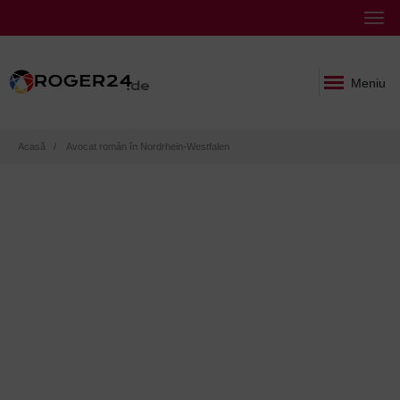
Meniu
Breadcrumb
Acasă
Avocat român în Nordrhein-Westfalen