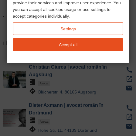
provide their services and improve user experience. You
you can accept all cookies usage or use settings to
-
accept categories individually.
Settings
Lista
Accept all
Christian Ciurea | avocat român în
call
Augsburg
open_in_new
dns
Avocat
email
directions
Blücherstr. 4, 86165 Augsburg
Dieter Axmann | avocat român în
call
Dortmund
open_in_new
dns
Avocat
email
directions
Hohe Str. 11, 44139 Dortmund