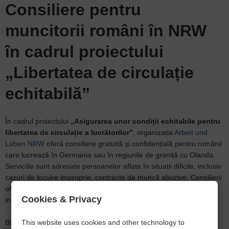
Consiliere pentru
muncitorii români în NRW
în cadrul proiectului
„Libertatea de circulație
echitabilă”
În cadrul proiectului
„Asigurarea unor condiții echitabile pentru
libertatea de circulație a lucrătorilor”
, organizația
Arbeit und
Leben NRW
oferă consiliere gratuită și confidențială pentru românii
care lucrează în Germania sau în regiunile de graniță cu Olanda.
Serviciile sunt adresate persoanelor aflate în situații dificile, inclusiv
cazuri de locuire improprie, contracte de muncă abuzive. Consilierii
oferă sprijin juridic de bază, ajută la înțelegerea contractelor și
Cookies & Privacy
intervin în colaborare cu autorități și sindicate.
Birouri de consiliere: Dortmund, Düsseldorf, Emmerich
This website uses cookies and other technology to