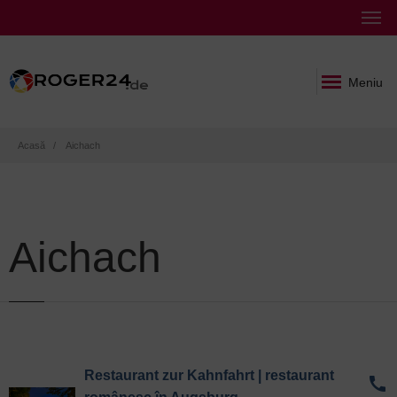
Meniu
Breadcrumb
Acasă
Aichach
Aichach
Restaurant zur Kahnfahrt | restaurant
call