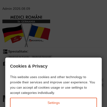
Admin
2026.08.09
dns
Specialitate:
Medicină de Familie
Medicină Generală
map
Orașe:
Cookies & Privacy
Erfurt
Jena
Gera
Weimar
Gotha
Eisenach
Nordhausen
Ilmenau
Mühlhausen/Thüringen
Suhl
Altenburg
Saalfeld/Saale
Saalfeld
Arnstadt
This website uses cookies and other technology to
Meiningen
Rudolstadt
Sonneberg
Bad Salzungen
Apolda
Sondershausen
Greiz
provide their services and improve user experience. You
Leinefelde-Worbis
Schmalkalden
Sömmerda
Bad Langensalza
Heilbad Heiligenstadt
you can accept all cookies usage or use settings to
Zeulenroda-Triebes
Schmölln
Thüringen
accept categories individually.
Medic de familie,
Settings