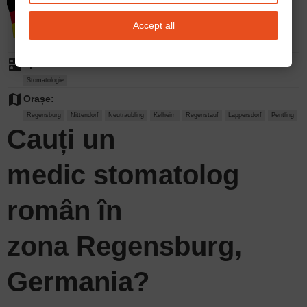
Accept all
dns
Specialitate:
Stomatologie
map
Orașe:
Regensburg
Nittendorf
Neutraubling
Kelheim
Regenstauf
Lappersdorf
Pentling
Cauți un
medic stomatolog
român în
zona Regensburg,
Germania?