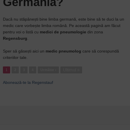
Germania?
Dacă nu stăpânești bine limba germană, este bine să te duci la un
medic care vorbește limba română. Pe această pagină am făcut
pentru voi o listă cu
medici de pneumologie
din zona
Regensburg
.
Sper să găsești aici un
medic pneumolog
care să corespundă
criteriilor tale.
Paginație
Ultima
Ultimul »
1
Pagina
2
Pagina
3
Pagina
4
Pagina
Următor ›
pagină
următoare
Abonează-te la Regenstauf