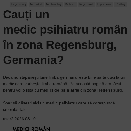
Regensburg
Nittendorf
Neutraubling
Kelheim
Regenstauf
Lappersdorf
Pentling
Cauți un
medic psihiatru
român
în zona Regensburg,
Germania?
Dacă nu stăpânești bine limba germană, este bine să te duci la un
medic care vorbește limba română. Pe această pagină am făcut
pentru voi o listă cu
medici de psihiatrie
din zona
Regensburg
.
Sper să găsești aici un
medic psihiatru
care să corespundă
criteriilor tale.
user2
2026.08.10