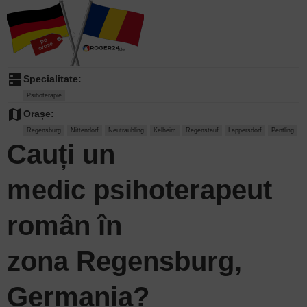
dns
Specialitate:
Psihoterapie
map
Orașe:
Regensburg
Nittendorf
Neutraubling
Kelheim
Regenstauf
Lappersdorf
Pentling
Cauți un
medic psihoterapeut
român în
zona Regensburg,
Germania?