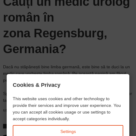
Cauți un
medic urolog
român în
zona Regensburg,
Germania?
Dacă nu stăpânești bine limba germană, este bine să te duci la un
medic care vorbește limba română. Pe această pagină am făcut
pentru voi o listă cu
medici de urologie
din zona
Regensburg
.
Cookies & Privacy
Sper să găsești aici un
medic urolog
care să corespundă criteriilor
This website uses cookies and other technology to
tale.
provide their services and improve user experience. You
user2
2026.08.10
you can accept all cookies usage or use settings to
accept categories individually.
Settings