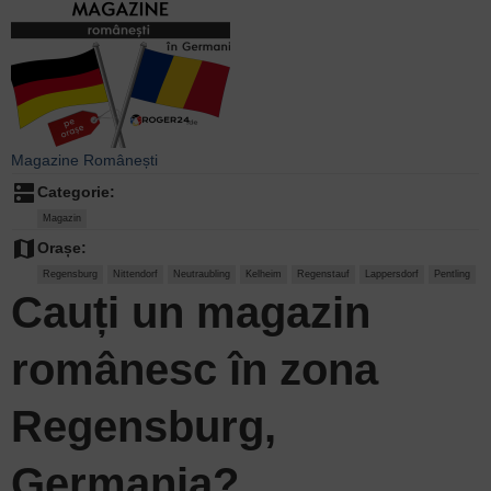
Magazine Românești
dns
Categorie:
Magazin
map
Orașe:
Regensburg
Nittendorf
Neutraubling
Kelheim
Regenstauf
Lappersdorf
Pentling
Cauți un
magazin
românesc în zona
Regensburg,
Germania?