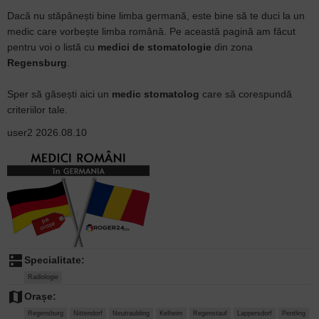
Dacă nu stăpânești bine limba germană, este bine să te duci la un
medic care vorbește limba română. Pe această pagină am făcut
pentru voi o listă cu
medici de stomatologie
din zona
Regensburg
.
Sper să găsești aici un
medic stomatolog
care să corespundă
criteriilor tale.
user2
2026.08.10
dns
Specialitate:
Radiologie
map
Orașe:
Regensburg
Nittendorf
Neutraubling
Kelheim
Regenstauf
Lappersdorf
Pentling