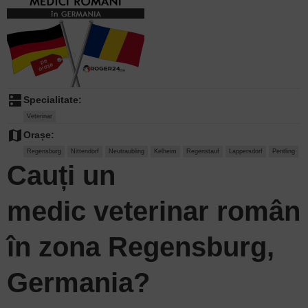
dns
Specialitate:
Veterinar
map
Orașe:
Regensburg
Nittendorf
Neutraubling
Kelheim
Regenstauf
Lappersdorf
Pentling
Cauți un
medic veterinar
român
în zona Regensburg,
Germania?