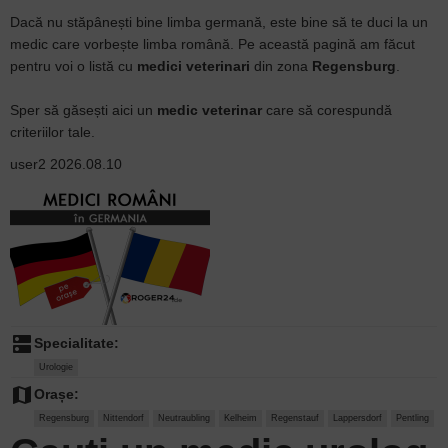
Dacă nu stăpânești bine limba germană, este bine să te duci la un
medic care vorbește limba română. Pe această pagină am făcut
pentru voi o listă cu
medici veterinari
din zona
Regensburg
.
Sper să găsești aici un
medic veterinar
care să corespundă
criteriilor tale.
user2
2026.08.10
dns
Specialitate:
Urologie
map
Orașe:
Regensburg
Nittendorf
Neutraubling
Kelheim
Regenstauf
Lappersdorf
Pentling