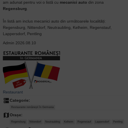
am adunat pentru voi o listă cu
mecanici auto
din zona
Regensburg
.
În listă am inclus mecanici auto din următoarele localități:
Regensburg, Nittendorf, Neutraubling, Kelheim, Regenstauf,
Lappersdorf, Pentling
Admin
2026.08.10
Restaurant
dns
Categorie:
Restaurante românești în Germania
map
Orașe:
Regensburg
Nittendorf
Neutraubling
Kelheim
Regenstauf
Lappersdorf
Pentling