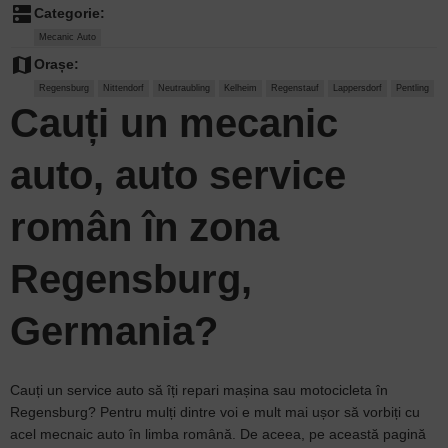
dns
Categorie:
Mecanic Auto
map
Orașe:
Regensburg
Nittendorf
Neutraubling
Kelheim
Regenstauf
Lappersdorf
Pentling
Cauți un
mecanic
auto
, auto service
român în zona
Regensburg,
Germania?
Cauți un service auto să îți repari mașina sau motocicleta în
Regensburg? Pentru mulți dintre voi e mult mai ușor să vorbiți cu
acel mecnaic auto în limba română. De aceea, pe această pagină