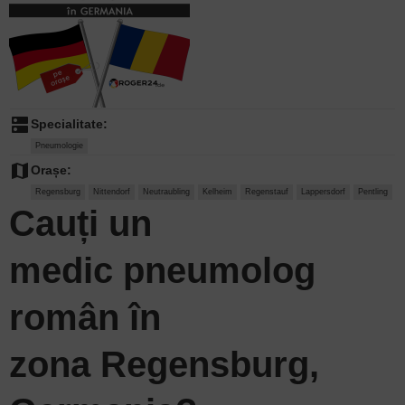
dns
Specialitate:
Pneumologie
map
Orașe:
Regensburg
Nittendorf
Neutraubling
Kelheim
Regenstauf
Lappersdorf
Pentling
Cauți un
medic pneumolog
român în
zona Regensburg,