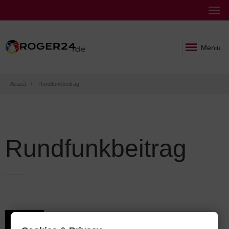
Meniu
Breadcrumb
Acasă
Rundfunkbeitrag
Rundfunkbeitrag
Cine trebuie să plătească