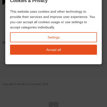
Cookies & Privacy
taxa TV/ radio
(Rundfunkbeitrag) în
This website uses cookies and other technology to
provide their services and improve user experience. You
Germania?
you can accept all cookies usage or use settings to
accept categories individually.
28.01.2023
Rundfunkbeitrag
gez
taxă
impozit
Tot ce trebuie să știi despre taxa TV/radio
Settings
Abonează-te la Rundfunkbeitrag
Accept all
Copyright © Români în Germania, 2026