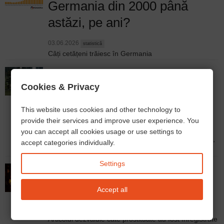
Germania din 2000 până
astăzi, pe ani?
03.06.2026
statistică
Câți cetățeni trăiesc în Germania
Coronavirus: aici se
Cookies & Privacy
infectează cei mai mulți în
Germania
This website uses cookies and other technology to
provide their services and improve user experience. You
25.08.2020
Covid-19
statistică
sănătate
you can accept all cookies usage or use settings to
Potrivit unui sondaj realizat de Institutul Robert Koch,
accept categories individually.
infectările sunt frecvente și în casele private
Settings
Prostituate române în
Germania. Informații oficiale.
Accept all
04.12.2019
statistică
Articolul dezvăluie câte prostituate au fost înregistrate