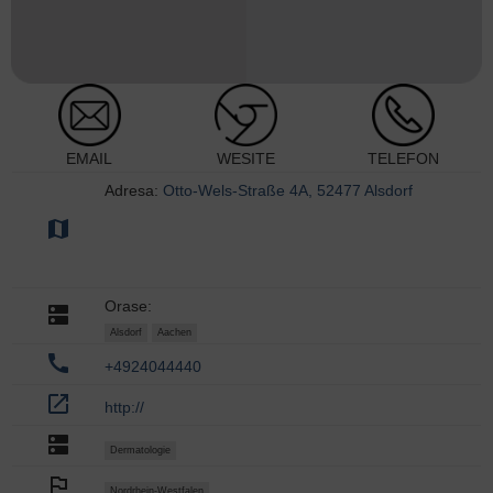
EMAIL
WESITE
TELEFON
Adresa:
Otto-Wels-Straße 4A, 52477 Alsdorf
map
Orase:
dns
Alsdorf
Aachen
call
+4924044440
open_in_new
http://
dns
Dermatologie
outlined_flag
Nordrhein-Westfalen