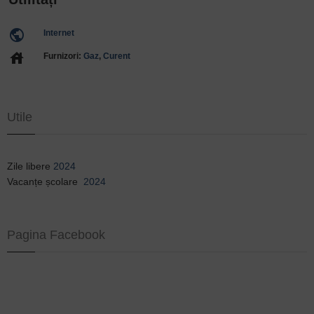
public
Internet
house
Furnizori:
Gaz
,
Curent
Utile
Zile libere
2024
Vacanțe școlare
2024
Pagina Facebook