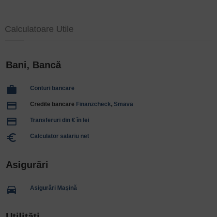
Calculatoare Utile
Bani, Bancă
work
Conturi bancare
payment
Credite bancare
Finanzcheck
,
Smava
payment
Transferuri din € în lei
euro_symbol
Calculator salariu net
Asigurări
directions_car
Asigurări Mașină
Utilități