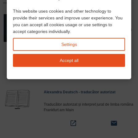
This website uses cookies and other technology to
provide their services and improve user experience. You
Andrea Din – Consultant financiar și asigurăti
you can accept all cookies usage or use settings to
Soluții integrate pentru credite imobiliare, asigurări și
accept categories individually.
optimizarea costurilor pentru persoane fizice și
antreprenori.
Programare întâlnire
.
Settings
phone
open_in_new
email
Accept all
Alexandra Deutsch - traducător autorizat
Traducător autorizat și interpret jurat de limba româna
Frankfurt am Main
open_in_new
email