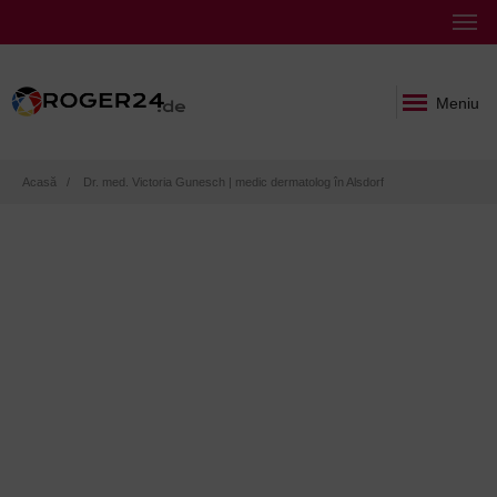
Meniu
Breadcrumb
Acasă
Dr. med. Victoria Gunesch | medic dermatolog în Alsdorf