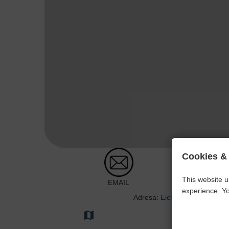
Cookies &
This website u
EMAIL
experience. Yo
Adresa:
Eichenwaldstr. 6, 55
map