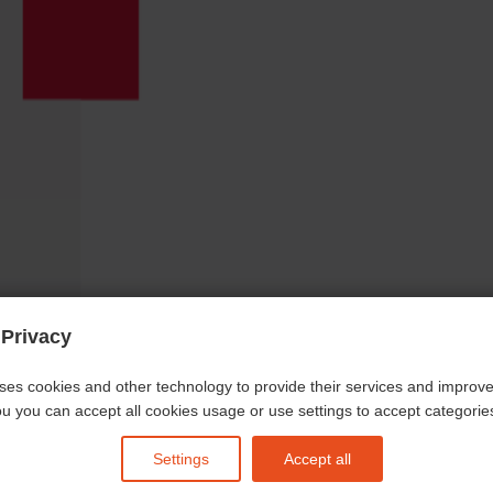
 Privacy
ses cookies and other technology to provide their services and improv
WESITE
TELEFON
u you can accept all cookies usage or use settings to accept categories 
743 Idar-Oberstein
Settings
Accept all