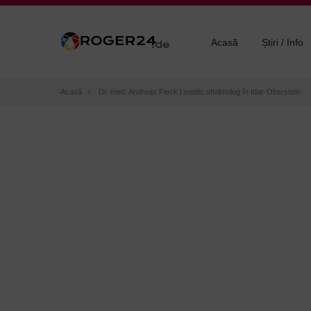
Acasă
Știri / Info
Breadcrumb
Acasă
Dr. med. Andreas Fleck | medic oftalmolog în Idar-Oberstein