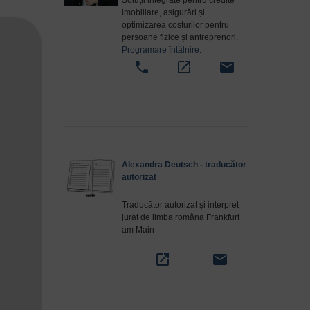
Soluții integrate pentru credite
imobiliare, asigurări și
optimizarea costurilor pentru
persoane fizice și antreprenori.
Programare întâlnire
.
phone
open_in_new
email
Alexandra Deutsch - traducător
autorizat
Traducător autorizat și interpret
jurat de limba româna Frankfurt
am Main
open_in_new
email