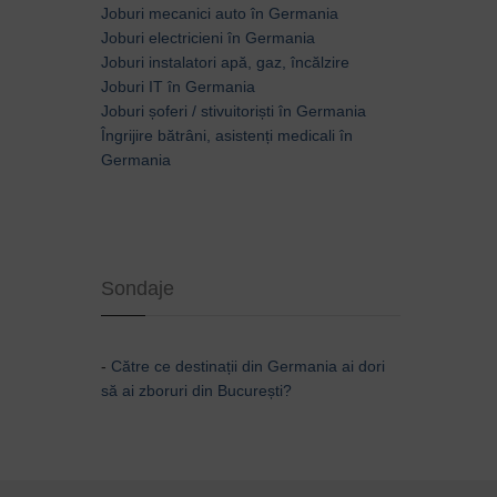
Joburi mecanici auto în Germania
Joburi electricieni în Germania
Joburi instalatori apă, gaz, încălzire
Joburi IT în Germania
Joburi șoferi / stivuitoriști în Germania
Îngrijire bătrâni, asistenți medicali în
Germania
Sondaje
-
Către ce destinații din Germania ai dori
să ai zboruri din București?