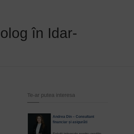
olog în Idar-
Te-ar putea interesa
Andrea Din – Consultant
financiar și asigurăti