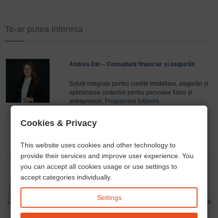
Te-ar putea interesa
Andrea Din – Consultant financiar și asigurăti
Soluții integrate pentru credite imobiliare, asigurări și
optimizarea costurilor pentru persoane fizice și
antreprenori.
Programare întâlnire
.
phone
open_in_new
email
Cookies & Privacy
This website uses cookies and other technology to
provide their services and improve user experience. You
you can accept all cookies usage or use settings to
accept categories individually.
Alexandra Deutsch - traducător autorizat
Settings
Traducător autorizat și interpret jurat de limba româna
Frankfurt am Main