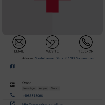
EMAIL
WESITE
TELEFON
Adresa:
Mindelheimer Str. 2, 87700 Memmingen
map
Orase:
dns
Memmingen
Kempten
Biberach
call
+4983313096
open_in_new
http://www.zahnarzt-hell.de/