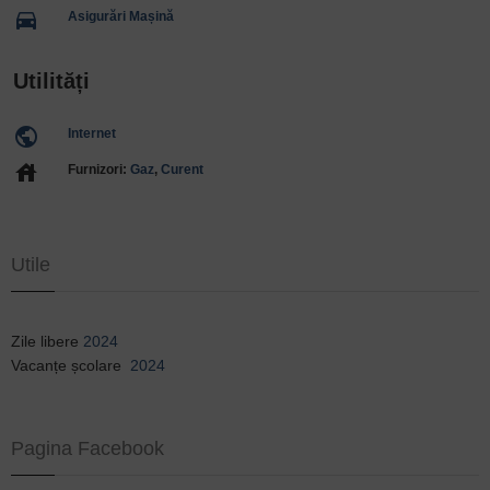
directions_car
Asigurări Mașină
Utilități
public
Internet
house
Furnizori:
Gaz
,
Curent
Utile
Zile libere
2024
Vacanțe școlare
2024
Pagina Facebook