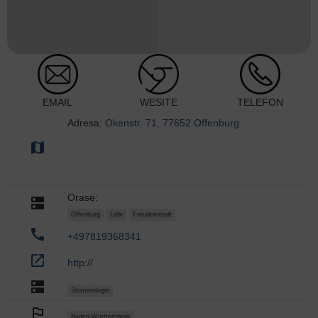
EMAIL
WESITE
TELEFON
Adresa:
Okenstr. 71, 77652 Offenburg
map
Orase:
dns
Offenburg
Lahr
Freudenstadt
call
+497819368341
open_in_new
http://
dns
Stomatologie
outlined_flag
Baden-Württemberg