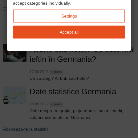
accept categories individually.
Germania și câți s-au întors
Settings
02.06.2026
migrație
statistici
Migrația între România și Germania din anul 2000
Accept all
până în 2025
Airbnb sau hotel? Ce este mai
ieftin în Germania?
17.03.2023
statistici
Ce să alegi? Airbnb sau hotel?
Date statistice Germania
10.09.2022
statistici
Date despre migrație, piața muncii, salarii medii,
salarii minime etc. în Germania
Abonează-te la statistici