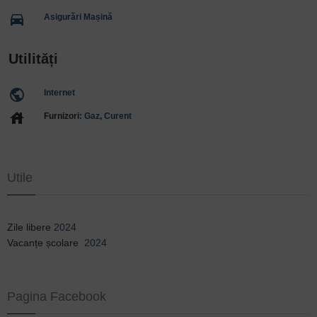
directions_car
Asigurări Mașină
Utilități
public
Internet
house
Furnizori:
Gaz
,
Curent
Utile
Zile libere
2024
Vacanțe școlare
2024
Pagina Facebook