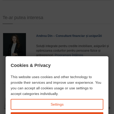
Te-ar putea interesa
Andrea Din – Consultant financiar și asigurăti
Soluții integrate pentru credite imobiliare, asigurări și
optimizarea costurilor pentru persoane fizice și
antreprenori.
Programare întâlnire
.
phone
open_in_new
email
Cookies & Privacy
This website uses cookies and other technology to
provide their services and improve user experience. You
you can accept all cookies usage or use settings to
accept categories individually.
Alexandra Deutsch - traducător autorizat
Settings
Traducător autorizat și interpret jurat de limba româna
Frankfurt am Main