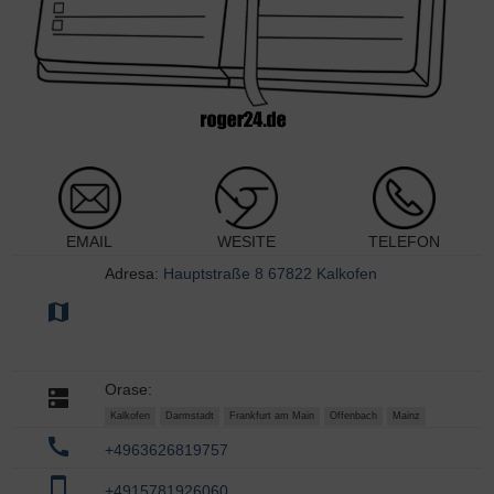
EMAIL
WESITE
TELEFON
Adresa:
Hauptstraße 8 67822 Kalkofen
map
Orase:
dns
Kalkofen
Darmstadt
Frankfurt am Main
Offenbach
Mainz
call
+4963626819757
smartphone
+4915781926060