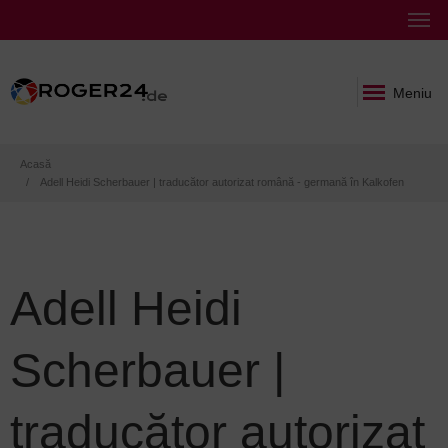
Meniu
Breadcrumb
Acasă
Adell Heidi Scherbauer | traducător autorizat română - germană în Kalkofen
Adell Heidi
Scherbauer |
traducător autorizat