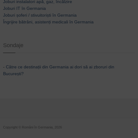
Joburi instalatori apă, gaz, încălzire
Joburi IT în Germania
Joburi șoferi / stivuitoriști în Germania
Îngrijire bătrâni, asistenți medicali în Germania
Sondaje
-
Către ce destinații din Germania ai dori să ai zboruri din
București?
Copyright © Români în Germania, 2026