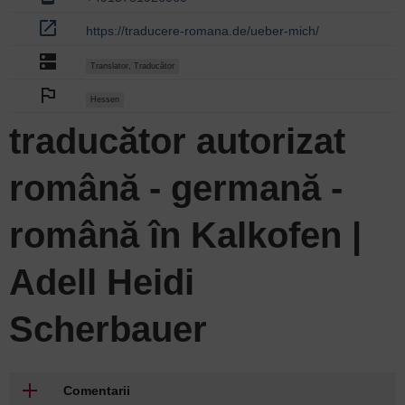
open_in_new
https://traducere-romana.de/ueber-mich/
dns
Translator, Traducător
outlined_flag
Hessen
traducător autorizat
română - germană -
română în Kalkofen |
Adell Heidi
Scherbauer
Comentarii