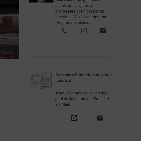
Soluții integrate pentru credite
imobiliare, asigurări și
optimizarea costurilor pentru
persoane fizice și antreprenori.
Programare întâlnire
.
phone
open_in_new
email
Alexandra Deutsch - traducător
autorizat
Traducător autorizat și interpret
jurat de limba româna Frankfurt
am Main
open_in_new
email