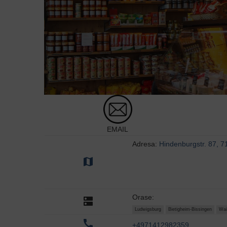
EMAIL
Adresa:
Hindenburgstr. 87, 
map
Orase:
dns
Ludwigsburg
Bietigheim-Bissingen
Wai
call
+4971412982359