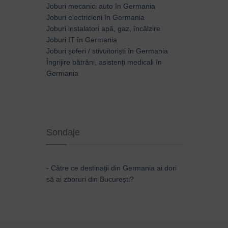
Joburi mecanici auto în Germania
Joburi electricieni în Germania
Joburi instalatori apă, gaz, încălzire
Joburi IT în Germania
Joburi șoferi / stivuitoriști în Germania
Îngrijire bătrâni, asistenți medicali în
Germania
Sondaje
-
Către ce destinații din Germania ai dori
să ai zboruri din București?