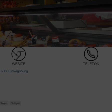
WESITE
TELEFON
71638 Ludwigsburg
blingen
Stuttgart