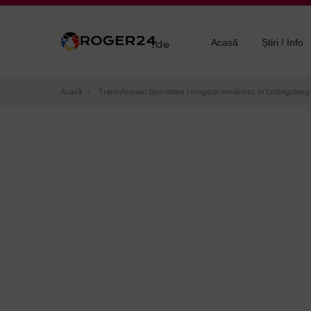
Acasă
Știri / Info
Breadcrumb
Acasă
Transylvanian Specialties | magazin românesc în Ludwigsburg