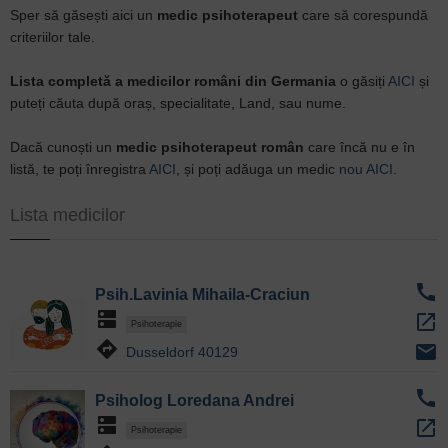
Sper să găsești aici un
medic psihoterapeut
care să corespundă
criteriilor tale.
Lista completă a medicilor români din Germania
o găsiți
AICI
și
puteți căuta după oraș, specialitate, Land, sau nume.
Dacă cunoști un
medic psihoterapeut român
care încă nu e în
listă, te poți înregistra
AICI
, și poți adăuga un medic
nou AICI
.
Lista medicilor
call
Psih.Lavinia Mihaila-Craciun
dns
open_in_new
Psihoterapie
directions
email
Dusseldorf 40129
call
Psiholog Loredana Andrei
dns
open_in_new
Psihoterapie