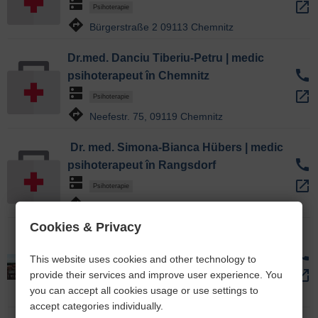
dns
open_in_new
Psihoterapie
directions
Bürgerstraße 2 09113 Chemnitz
Dr.med. Danciu Tiberiu-Petru | medic
call
psihoterapeut în Chemnitz
dns
open_in_new
Psihoterapie
directions
Neefestr. 75, 09119 Chemnitz
Dr. med. Simona-Bianca Hübers | medic
call
psihoterapeut în Rangsdorf
dns
open_in_new
Psihoterapie
directions
Seebadallee 19, 15834 Rangsdorf
Cookies & Privacy
Dr. med. Liana Glodzei | medic
call
psihoterapeut în Lüneburg
This website uses cookies and other technology to
dns
open_in_new
provide their services and improve user experience. You
Psihoterapie
you can accept all cookies usage or use settings to
directions
Reichenbachplatz 1, 21335 Lüneburg
accept categories individually.