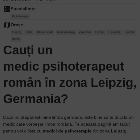
dns
Specialitate:
Psihoterapie
map
Orașe:
Leipzig
Halle
Markenstädt
Markkleeberg
Zweckau
Lützen
Rackwitz
Taucha
Borna
Cauți un
medic psihoterapeut
român în zona Leipzig,
Germania?
Dacă nu stăpânești bine limba germană, este bine să te duci la un
medic care vorbește limba română. Pe această pagină am făcut
pentru voi o listă cu
medici de psihoterapie
din zona
Leipzig
.