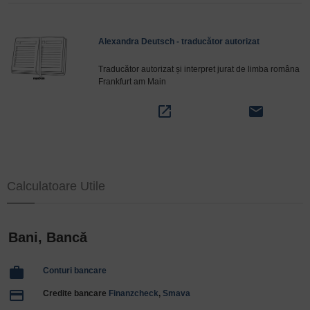
Alexandra Deutsch - traducător autorizat
Traducător autorizat și interpret jurat de limba româna
Frankfurt am Main
open_in_new
email
Calculatoare Utile
Bani, Bancă
work
Conturi bancare
payment
Credite bancare
Finanzcheck
,
Smava