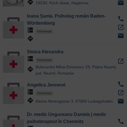
directions
email
19230, Kirch Jesar, Hagenow
Ioana Șanta. Psiholog român Baden-
call
Württemberg
open_in_new
dns
Psihoterapie
email
directions
-
Stoica Alexandra
dns
open_in_new
Psihoterapie
Bulevardul Mihai Eminescu 29, Piatra Neamț,
directions
jud. Neamt, Romania
call
Angelica Jennevé
dns
open_in_new
Psihoterapie
directions
email
Kleine Almengasse 3, 67069 Ludwigshafen
Dr. medic Ungureanu Daniela | medic
call
psihoterapeut în Chemnitz