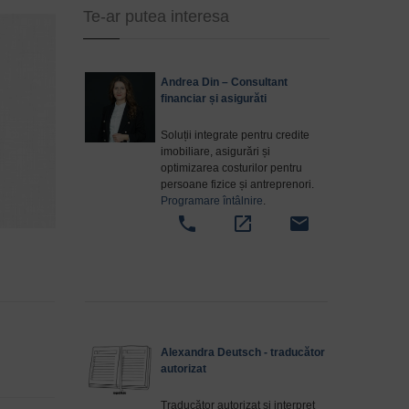
Te-ar putea interesa
Andrea Din – Consultant
financiar și asigurăti
Soluții integrate pentru credite
imobiliare, asigurări și
optimizarea costurilor pentru
persoane fizice și antreprenori.
Programare întâlnire
.
phone
open_in_new
email
Alexandra Deutsch - traducător
autorizat
Traducător autorizat și interpret