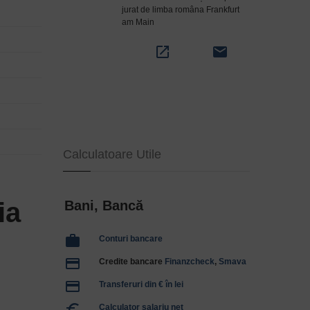
jurat de limba româna Frankfurt
am Main
open_in_new
email
Calculatoare Utile
ia
Bani, Bancă
work
Conturi bancare
payment
Credite bancare
Finanzcheck
,
Smava
payment
Transferuri din € în lei
euro_symbol
Calculator salariu net