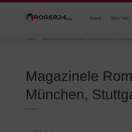
Acasă
Știri / Info
Breadcrumb
Acasă
Magazinele Romanesti Oltenia | magazin românesc în München
Magazinele Roma
München, Stuttg