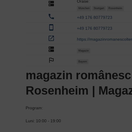
Orase:
dns
München
Stuttgart
Rosenheim
call
+49 176 80779723
smartphone
+49 176 80779723
open_in_new
https://magazinromanescolte
dns
Magazin
outlined_flag
Bayern
magazin românesc 
Rosenheim | Magaz
Program:
Luni: 10:00 - 19:00