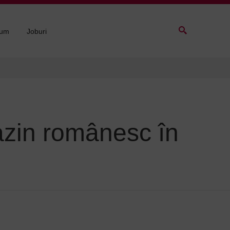
sum
Joburi
azin românesc în