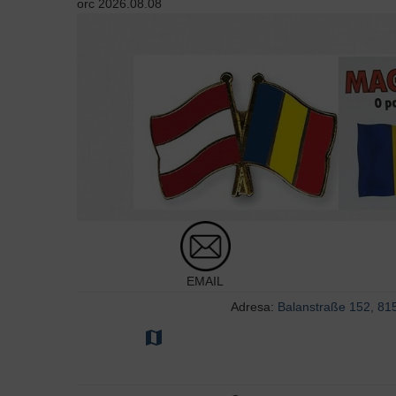
orc
2026.08.08
EMAIL
Adresa:
Balanstraße 152, 8
map