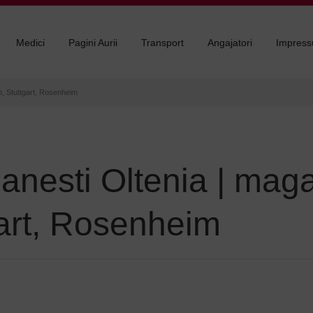
Medici
Pagini Aurii
Transport
Angajatori
Impres
, Stuttgart, Rosenheim
nesti Oltenia | mag
art, Rosenheim