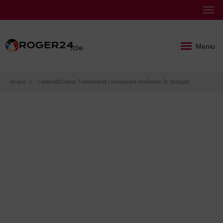
Meniu
Breadcrumb
Acasă
Cantina&Crama Transilvania | restaurant românesc în Stuttgart