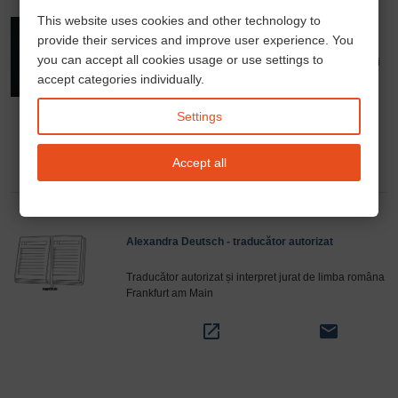
This website uses cookies and other technology to
Andrea Din – Consultant financiar și asigurăti
provide their services and improve user experience. You
you can accept all cookies usage or use settings to
Soluții integrate pentru credite imobiliare, asigurări și
accept categories individually.
optimizarea costurilor pentru persoane fizice și
antreprenori.
Programare întâlnire
.
phone
open_in_new
email
Settings
Accept all
Alexandra Deutsch - traducător autorizat
Traducător autorizat și interpret jurat de limba româna
Frankfurt am Main
open_in_new
email