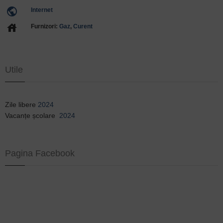
public
Internet
house
Furnizori:
Gaz
,
Curent
Utile
Zile libere
2024
Vacanțe școlare
2024
Pagina Facebook