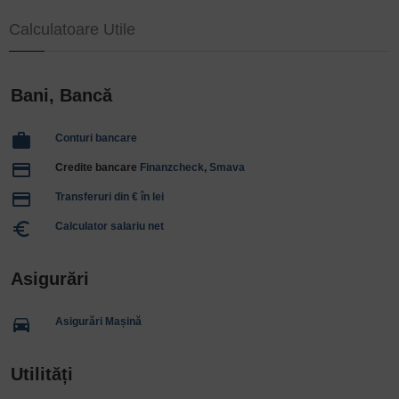
Calculatoare Utile
Bani, Bancă
work
Conturi bancare
payment
Credite bancare
Finanzcheck
,
Smava
payment
Transferuri din € în lei
euro_symbol
Calculator salariu net
Asigurări
directions_car
Asigurări Mașină
Utilități