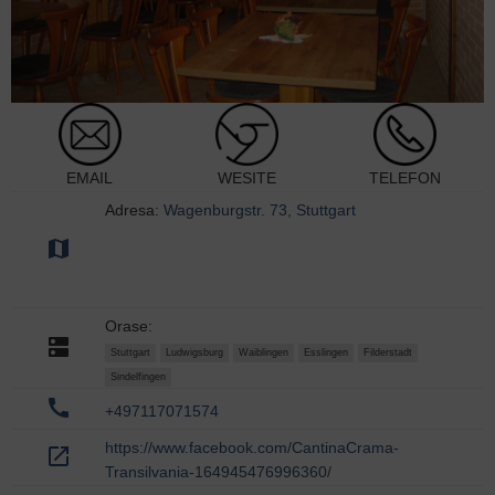
EMAIL
WESITE
TELEFON
Adresa:
Wagenburgstr. 73, Stuttgart
map
Orase:
dns
Stuttgart
Ludwigsburg
Waiblingen
Esslingen
Filderstadt
Sindelfingen
call
+497117071574
https://www.facebook.com/CantinaCrama-
open_in_new
Transilvania-164945476996360/