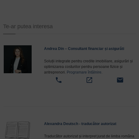
Te-ar putea interesa
Andrea Din – Consultant financiar și asigurăti
Soluții integrate pentru credite imobiliare, asigurări și
optimizarea costurilor pentru persoane fizice și
antreprenori.
Programare întâlnire
.
phone
open_in_new
email
Alexandra Deutsch - traducător autorizat
Traducător autorizat și interpret jurat de limba româna