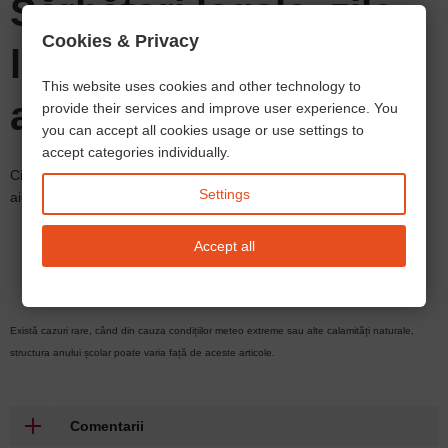
Sărbători legale, zile
Cookies & Privacy
libere în Germania în
This website uses cookies and other technology to
anul 2026
provide their services and improve user experience. You
you can accept all cookies usage or use settings to
accept categories individually.
Citește și
lista cu zile libere (sărbători legale) 2026, pe landuri ​
Settings
aici:
Lista: sătbători oficiale, zile libere în Germania;
Accept all
Există cazuri rare, când din cauza condițiilor meteo extreme sau alte calamități naturale,
structura anului școlar poate varia față de aceste articole.
Comentarii