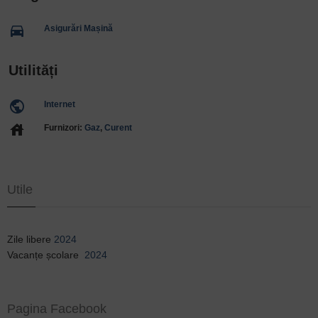
directions_car
Asigurări Mașină
Utilități
public
Internet
house
Furnizori:
Gaz
,
Curent
Utile
Zile libere
2024
Vacanțe școlare
2024
Pagina Facebook