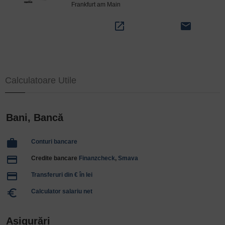
Frankfurt am Main
open_in_new
email
Calculatoare Utile
Bani, Bancă
work
Conturi bancare
payment
Credite bancare
Finanzcheck
,
Smava
payment
Transferuri din € în lei
euro_symbol
Calculator salariu net
Asigurări