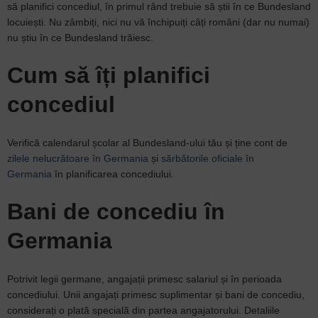
să planifici concediul, în primul rând trebuie să știi în ce Bundesland
locuiești. Nu zâmbiți, nici nu vă închipuiți câți români (dar nu numai)
nu știu în ce Bundesland trăiesc.
Cum să îți planifici
concediul
Verifică calendarul școlar al Bundesland-ului tău și ține cont de
zilele nelucrătoare în Germania
și
sărbătorile oficiale în
Germania
în planificarea concediului.
Bani de concediu în
Germania
Potrivit legii germane, angajații primesc salariul și în perioada
concediului. Unii angajați primesc suplimentar și bani de concediu,
considerați o plată specială din partea angajatorului. Detaliile