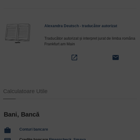
Alexandra Deutsch - traducător autorizat
Traducător autorizat și interpret jurat de limba româna
Frankfurt am Main
open_in_new
email
Calculatoare Utile
Bani, Bancă
work
Conturi bancare
Credite bancare
Finanzcheck
,
Smava