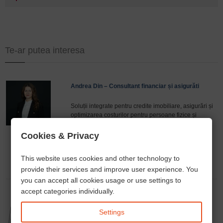
Te-ar putea interesa
Andrea Din – Consultant financiar și asigurăti
Soluții integrate pentru credite imobiliare, asigurări și
optimizarea costurilor pentru persoane fizice și
antreprenori.
Programare întâlnire
.
phone
open_in_new
email
Cookies & Privacy
This website uses cookies and other technology to
provide their services and improve user experience. You
you can accept all cookies usage or use settings to
accept categories individually.
Alexandra Deutsch - traducător autorizat
Settings