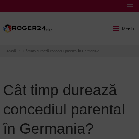
Meniu
Breadcrumb
Acasă
Cât timp durează concediul parental în Germania?
Cât timp durează
concediul parental
în Germania?