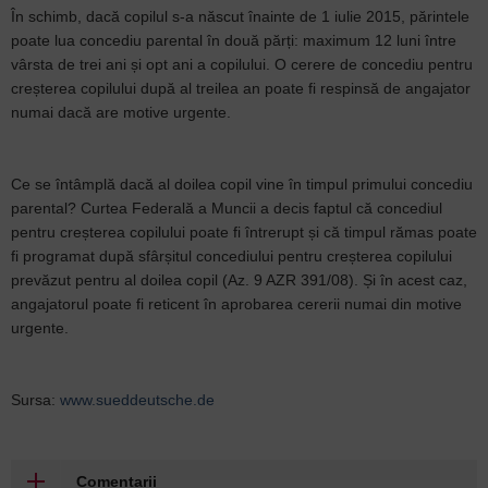
În schimb, dacă copilul s-a născut înainte de 1 iulie 2015, părintele
poate lua concediu parental în două părți: maximum 12 luni între
vârsta de trei ani și opt ani a copilului. O cerere de concediu pentru
creșterea copilului după al treilea an poate fi respinsă de angajator
numai dacă are motive urgente.
Ce se întâmplă dacă al doilea copil vine în timpul primului concediu
parental? Curtea Federală a Muncii a decis faptul că concediul
pentru creșterea copilului poate fi întrerupt și că timpul rămas poate
fi programat după sfârșitul concediului pentru creșterea copilului
prevăzut pentru al doilea copil (Az. 9 AZR 391/08). Și în acest caz,
angajatorul poate fi reticent în aprobarea cererii numai din motive
urgente.
Sursa:
www.sueddeutsche.de
Comentarii