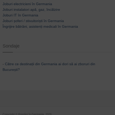
Joburi electricieni în Germania
Joburi instalatori apă, gaz, încălzire
Joburi IT în Germania
Joburi șoferi / stivuitoriști în Germania
Îngrijire bătrâni, asistenți medicali în Germania
Sondaje
-
Către ce destinații din Germania ai dori să ai zboruri din
București?
Copyright © Români în Germania, 2026