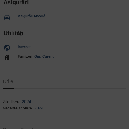
Asigurări
directions_car
Asigurări Mașină
Utilități
public
Internet
house
Furnizori:
Gaz
,
Curent
Utile
Zile libere
2024
Vacanțe școlare
2024