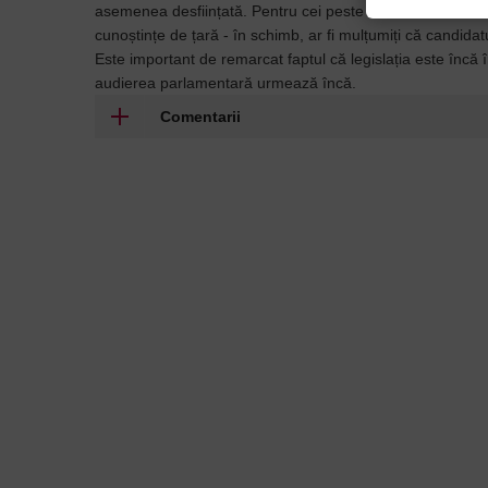
asemenea desființată. Pentru cei peste 67 de ani, vor să an
cunoștințe de țară - în schimb, ar fi mulțumiți că candid
Este important de remarcat faptul că legislația este încă î
audierea parlamentară urmează încă.
Comentarii