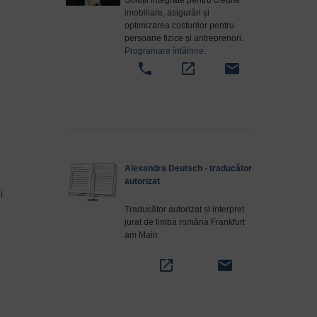
Soluții integrate pentru credite
imobiliare, asigurări și
optimizarea costurilor pentru
persoane fizice și antreprenori.
Programare întâlnire
.
phone
open_in_new
email
Alexandra Deutsch - traducător
autorizat
i
Traducător autorizat și interpret
jurat de limba româna Frankfurt
am Main
open_in_new
email