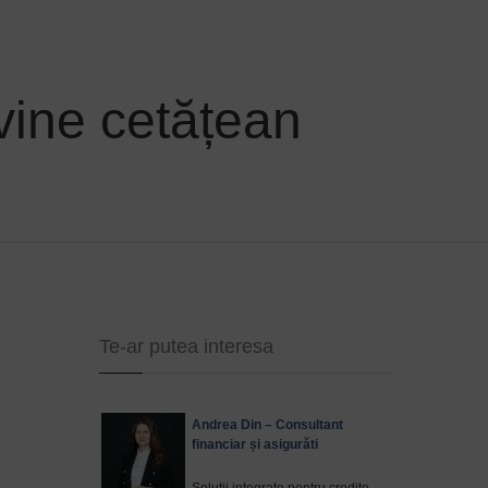
vine cetățean
Te-ar putea interesa
Andrea Din – Consultant
financiar și asigurăti