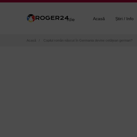
Acasă
Știri / Info
Breadcrumb
Acasă
Copilul român născut în Germania devine cetățean german?