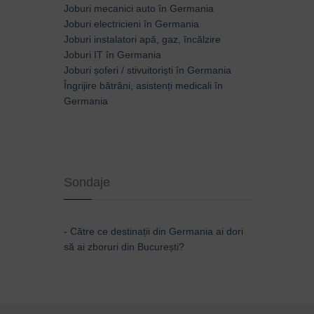
Joburi mecanici auto în Germania
Joburi electricieni în Germania
Joburi instalatori apă, gaz, încălzire
Joburi IT în Germania
Joburi șoferi / stivuitoriști în Germania
Îngrijire bătrâni, asistenți medicali în
Germania
Sondaje
-
Către ce destinații din Germania ai dori
să ai zboruri din București?