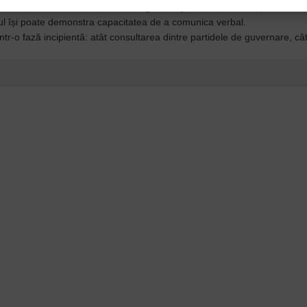
uleze certificatele de testare lingvistică prescrise anterior și testul de
atul își poate demonstra capacitatea de a comunica verbal.
ntr-o fază incipientă: atât consultarea dintre partidele de guvernare, cât