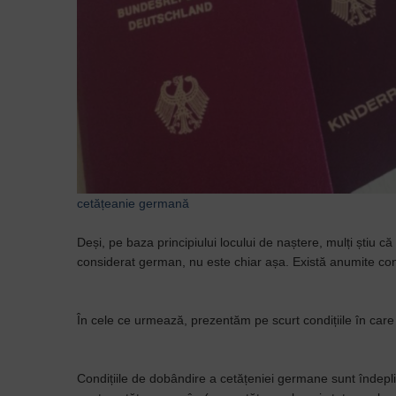
cetățeanie
germană
Deși, pe baza principiului locului de naștere, mulți știu c
considerat german, nu este chiar așa. Există anumite co
În cele ce urmează, prezentăm pe scurt condițiile în ca
Condițiile de dobândire a cetățeniei germane sunt îndeplini