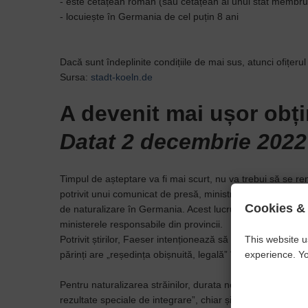
- este cetățean român (sau cetățean al unui stat membru
- locuiește în Germania de cel puțin 8 ani
Dacă sunt îndeplinite condițiile de mai sus, atunci ofițer
Sursa:
stadt-koeln.de
A devenit mai ușor obț
Datat 2 decembrie 2022
Timpul de așteptare va fi mai scurt, nu va trebui să se ren
potrivit unui comunicat de presă, ministrul de Interne Fae
Cookies &
de naturalizare în Germania. Acest lucru este relatat de zi
ministerele responsabile din provincii.
This website u
Potrivit știrilor, Faeser intenționează să acorde automat 
experience. Yo
părinți are „reședința obișnuită, legală” în Germania timp 
Pentru naturalizarea străinilor, durata necesară de ședere
rezultate speciale de integrare”, chiar și trei ani pot fi su