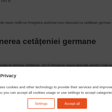
 UE) și
ul de stare civilă va înregistra automat nou-născutul ca cetățean german.
inerea cetățeniei germane
unțe la vechea cetățenie, vor fi introduse reguli speciale pentru copii și 
ser vrea să ușureze naturalizarea în Germania - vrea să simplificarea co
 Privacy
arul „Bild” și pe baza informațiilor din teleconferința Ministerului de Int
ses cookies and other technology to provide their services and improv
cetățenia germană copiilor cu părinți străini născuți în Germania, dacă u
u you can accept all cookies usage or use settings to accept categories 
de cinci ani.
Settings
Accept all
 în Germania poate fi redusă de la actualii opt la doar cinci ani. „În ca
ficienți. Obligația de a renunța la cetățenia anterioară la naturalizare va f