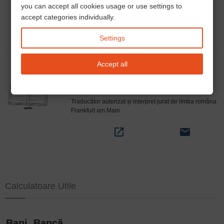
you can accept all cookies usage or use settings to
phone
open_in_new
email
accept categories individually.
Settings
Accept all
Alexandra Deutsch - traducător autorizat
Traducător autorizat și interpret jurat de limba româna
Frankfurt am Main
open_in_new
email
Calculatoare Utile
Bani, Bancă