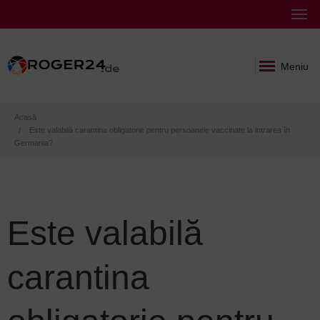
Meniu
Breadcrumb
Acasă
Este valabilă carantina obligatorie pentru persoanele vaccinate la intrarea în
Germania?
Este valabilă
carantina