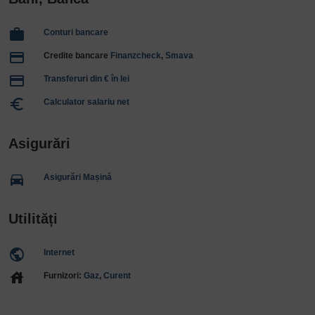
work
Conturi bancare
payment
Credite bancare
Finanzcheck
,
Smava
payment
Transferuri din € în lei
euro_symbol
Calculator salariu net
Asigurări
directions_car
Asigurări Mașină
Utilități
public
Internet
house
Furnizori:
Gaz
,
Curent