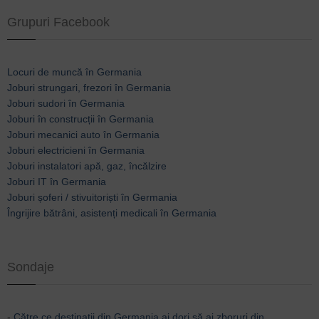
Grupuri Facebook
Locuri de muncă în Germania
Joburi strungari, frezori în Germania
Joburi sudori în Germania
Joburi în construcții în Germania
Joburi mecanici auto în Germania
Joburi electricieni în Germania
Joburi instalatori apă, gaz, încălzire
Joburi IT în Germania
Joburi șoferi / stivuitoriști în Germania
Îngrijire bătrâni, asistenți medicali în Germania
Sondaje
-
Către ce destinații din Germania ai dori să ai zboruri din