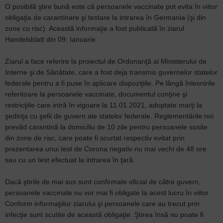
O posibilă ştire bună este că persoanele vaccinate pot evita în viitor
obligaţia de carantinare şi testare la intrarea în Germania (şi din
zone cu risc). Această informaţie a fost publicată în ziarul
Handelsblatt din 09. Ianuarie.
Ziarul a face referire la proiectul de Ordonanţă al Ministerului de
Interne şi de Sănătate, care a fost deja transmis guvernelor statelor
federale pentru a fi puse în aplicare dispoziţiile. Pe lângă înlesnirile
referitoare la persoanele vaccinate, documentul conţine şi
restricţiile care intră în vigoare la 11.01.2021, adoptate marţi la
şedinţa cu şefii de guvern ale statelor federale. Reglementările noi
prevăd carantină la domiciliu de 10 zile pentru persoanele sosite
din zone de risc, care poate fi scurtat respectiv evitat prin
prezentarea unui test de Corona negativ nu mai vechi de 48 ore
sau cu un test efectuat la intrarea în ţară.
Dacă ştirile de mai sus sunt confirmate oficial de către guvern,
persoanele vaccinate nu vor mai fi obligate la acest lucru în viitor.
Conform informaţiilor ziarului şi persoanele care au trecut prin
infecţie sunt scutite de această obligaţie. Ştirea însă nu poate fi