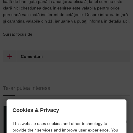
luată de bani gata până la anunţarea oficială, la fel cum nu este
clară nici chestiunea dacă înlesnirea este valabilă pentru orice
persoană vaccinată indiferent de cetăţenie. Despre intrarea în ţară
şi carantină valabile din 11. ianuarie vă puteţi informa în detaliu aici.
Sursa: focus.de
Comentarii
Te-ar putea interesa
Cookies & Privacy
Andrea Din – Consultant financiar și asigurăti
Soluții integrate pentru credite imobiliare, asigurări și
This website uses cookies and other technology to
optimizarea costurilor pentru persoane fizice și
provide their services and improve user experience. You
antreprenori.
Programare întâlnire
.