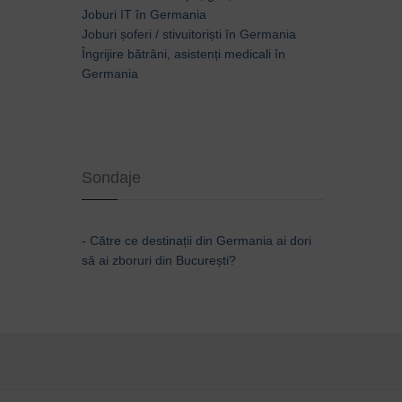
Joburi IT în Germania
Joburi șoferi / stivuitoriști în Germania
Îngrijire bătrâni, asistenți medicali în
Germania
Sondaje
-
Către ce destinații din Germania ai dori
să ai zboruri din București?