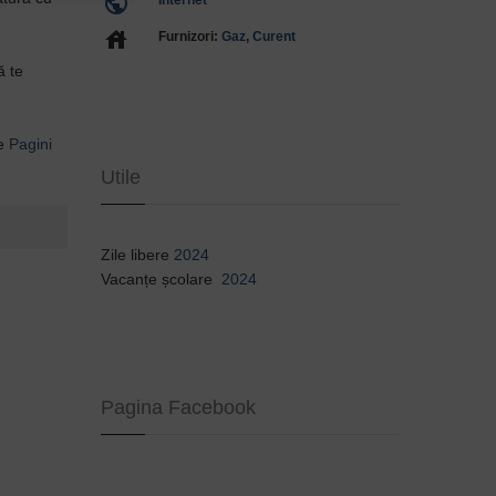
public
Internet
house
Furnizori:
Gaz
,
Curent
ă te
de
Pagini
Utile
Zile libere
2024
Vacanțe școlare
2024
Pagina Facebook