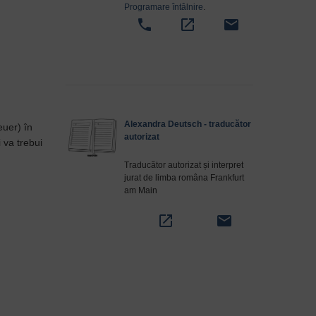
Programare întâlnire
.
phone
open_in_new
email
Alexandra Deutsch - traducător
euer) în
autorizat
 va trebui
Traducător autorizat și interpret
jurat de limba româna Frankfurt
am Main
open_in_new
email