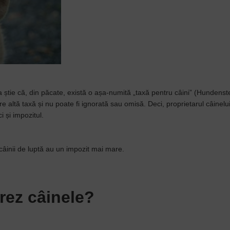
 știe că, din păcate, există o așa-numită „taxă pentru câini” (Hundenst
re altă taxă și nu poate fi ignorată sau omisă. Deci, proprietarul câinelui
 și impozitul.
câinii de luptă au un impozit mai mare.
rez câinele?