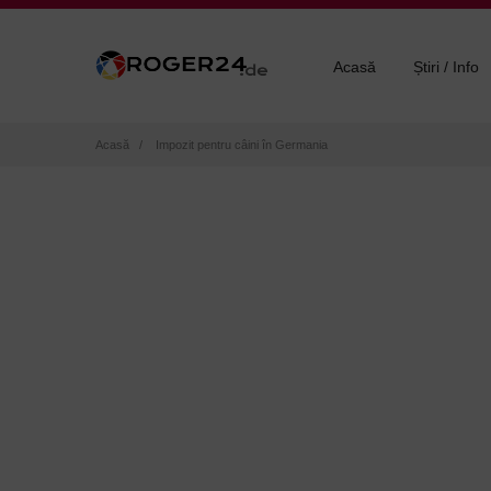
Acasă
Știri / Info
Breadcrumb
Acasă
Impozit pentru câini în Germania