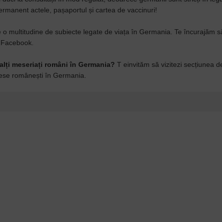
permanent actele, pașaportul și cartea de vaccinuri!
re o multitudine de subiecte legate de viața în Germania. Te încurajăm s
de Facebook.
alți meseriați români în Germania?
T einvităm să vizitezi secțiunea 
rese românești în Germania.