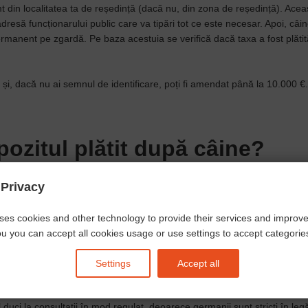
t din localitatea ta de reședință (dacă nu, din zona de reședință). Acea
resă funcționarului public care va tipări tot ce este necesar. Apoi, câin
permanent pe zgardă. Pe baza acestuia se verifică dacă taxa a fost plăti
pri și, dacă nu ai semnul de identificare, poți fi amendat până la 10.000 €.
pozitul plătit după câine?
 Privacy
ul în care locuiești. Există regiuni în care este 186 € pe an, există reg
ses cookies and other technology to provide their services and improv
u you can accept all cookies usage or use settings to accept categories 
Settings
Accept all
l duci la consultații în mod regulat, deoarece germanii sunt stricți în leg