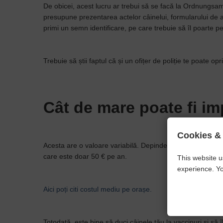
De obicei, acest lucru ar trebui să se facă la Ordnungsam
presupune prezentarea actelor câinelui, formularului de ad
primi un semn identificare, pe care trebuie să îl poarte 
Trebuie să știi faptul că și un ofițer de poliție te poate o
Cât de mare poate fi im
Cookies &
Acesta are o valoare variabilă. Depinde de câine și de land
care este doar 50 € pe an.
This website u
experience. Yo
Aici poți citi costul mediu pe orașe.
Totodată, este bine să duci câinele tău la vaccinuri și să î