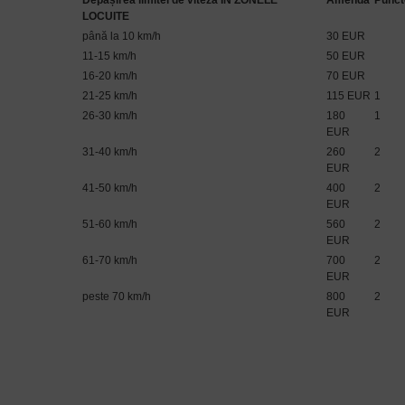
Depășirea limitei de viteză ÎN ZONELE
Amendă
Punct
LOCUITE
până la 10 km/h
30 EUR
11-15 km/h
50 EUR
16-20 km/h
70 EUR
21-25 km/h
115 EUR
1
26-30 km/h
180
1
EUR
31-40 km/h
260
2
EUR
41-50 km/h
400
2
EUR
51-60 km/h
560
2
EUR
61-70 km/h
700
2
EUR
peste 70 km/h
800
2
EUR