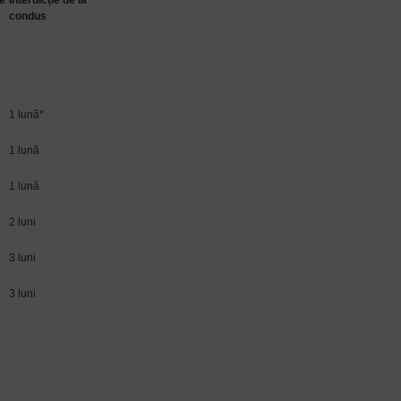
e
Interdicție de la
condus
1 lună*
1 lună
1 lună
2 luni
3 luni
3 luni