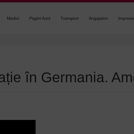
Medici
Pagini Aurii
Transport
Angajatori
Impres
ație în Germania. Am