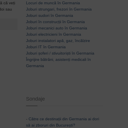
ă că veți
Locuri de muncă în Germania
doi sau
Joburi strungari, frezori în Germania
Joburi sudori în Germania
Joburi în construcții în Germania
Joburi mecanici auto în Germania
Joburi electricieni în Germania
Joburi instalatori apă, gaz, încălzire
Joburi IT în Germania
Joburi șoferi / stivuitoriști în Germania
Îngrijire bătrâni, asistenți medicali în
Germania
Sondaje
-
Către ce destinații din Germania ai dori
să ai zboruri din București?