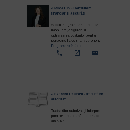
Andrea Din – Consultant
financiar și asigurăti
Soluții integrate pentru credite
imobiliare, asigurări și
optimizarea costurilor pentru
persoane fizice și antreprenori.
Programare întâlnire
.
phone
open_in_new
email
Alexandra Deutsch - traducător
autorizat
Traducător autorizat și interpret
jurat de limba româna Frankfurt
am Main