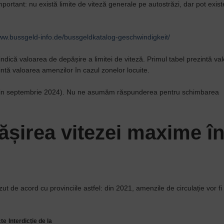
portant: nu există limite de viteză generale pe autostrăzi, dar pot exist
www.bussgeld-info.de/bussgeldkatalog-geschwindigkeit/
indică valoarea de depășire a limitei de viteză. Primul tabel prezintă va
zintă valoarea amenzilor în cazul zonelor locuite.
ția din septembrie 2024). Nu ne asumăm răspunderea pentru schimbarea
șirea vitezei maxime î
zut de acord cu provinciile astfel: din 2021, amenzile de circulație vor fi
te
Interdicție de la