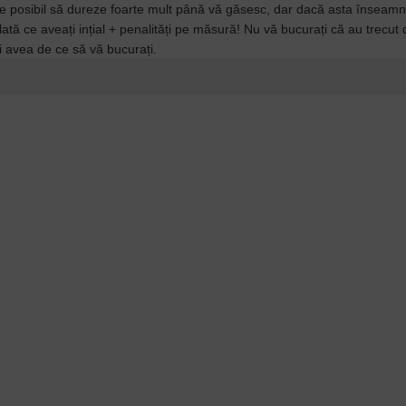
e posibil să dureze foarte mult până vă găsesc, dar dacă asta înseamn
ată ce aveați ințial + penalități pe măsură! Nu vă bucurați că au trecut 
eți avea de ce să vă bucurați.