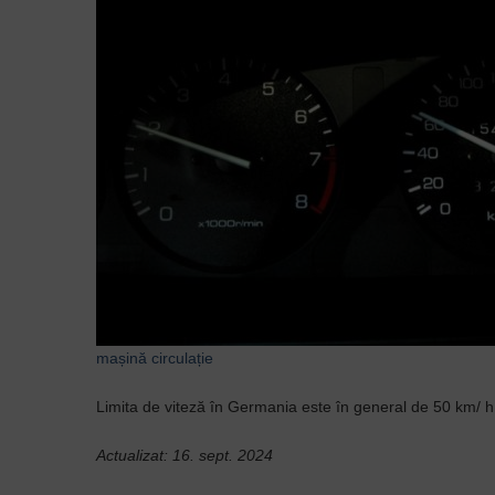
mașină
circulație
Limita de viteză în Germania este în general de 50 km/ h î
Actualizat: 16. sept. 2024