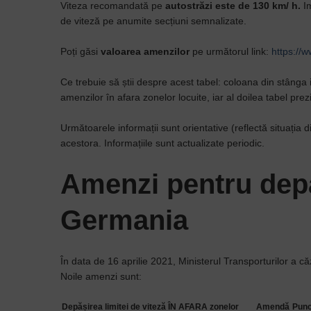
Viteza recomandată pe
autostrăzi este de 130 km/ h.
Im
de viteză pe anumite secțiuni semnalizate.
Poți găsi
valoarea amenzilor
pe următorul link:
https://
Ce trebuie să știi despre acest tabel: coloana din stânga 
amenzilor în afara zonelor locuite, iar al doilea tabel pre
Următoarele informații sunt orientative (reflectă situa
acestora. Informațiile sunt actualizate periodic.
Amenzi pentru depă
Germania
În data de 16 aprilie 2021, Ministerul Transporturilor a că
Noile amenzi sunt:
Depășirea limitei de viteză ÎN AFARA zonelor
Amendă
Punc