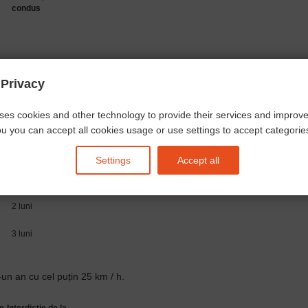
condus
 Privacy
1 lună*
ses cookies and other technology to provide their services and improv
1 lună*
u you can accept all cookies usage or use settings to accept categories 
1 lună
Settings
Accept all
1 lună
2 luni
3 luni
-un an cu cel puțin 25 km / h.