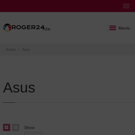
Meniu
Breadcrumb
Acasă
Asus
Asus
Show