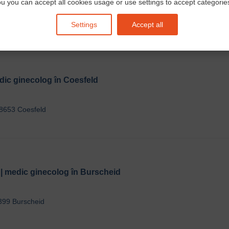
u you can accept all cookies usage or use settings to accept categories 
0212 Düsseldorf
Settings
Accept all
dic ginecolog în Coesfeld
48653 Coesfeld
 | medic ginecolog în Burscheid
399 Burscheid