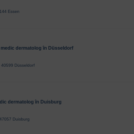
5144 Essen
| medic dermatolog în Düsseldorf
a, 40599 Düsseldorf
edic dermatolog în Duisburg
 47057 Duisburg