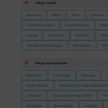
Alege orașul
Augsburg
Berlin
Bonn
Dresden - 
Frankfurt am Main
Friedrichshafen
Ham
Leipzig
Mannheim
München
Nürn
Villingen-Schwenningen
Wiesbaden
Wür
Alege specializarea
Anestezist
Cardiologie
Chirurgie
Medic Naturist
Medicină de Familie, Medicină 
Ortopedie
Otorinolaringologie (ORL)
Ped
Radiologie
Stomatologie
Urologie