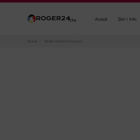
Acasă
Știri / Info
Breadcrumb
Acasă
Medici români în Hessen