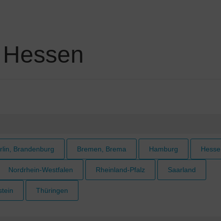
n Hessen
rlin, Brandenburg
Bremen, Brema
Hamburg
Hesse
Nordrhein-Westfalen
Rheinland-Pfalz
Saarland
stein
Thüringen