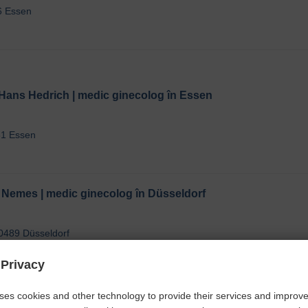
76 Essen
 Hans Hedrich | medic ginecolog în Essen
131 Essen
Nemes | medic ginecolog în Düsseldorf
0489 Düsseldorf
 Privacy
Crisan | medic ginecolog în Düsseldorf
ses cookies and other technology to provide their services and improv