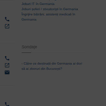
Joburi IT în Germania
Joburi șoferi / stivuitoriști în Germania
Îngrijire bătrâni, asistenți medicali în
call
Germania
open_in_new
Sondaje
call
-
Către ce destinații din Germania ai dori
open_in_new
să ai zboruri din București?
email
call