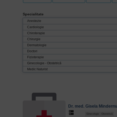
Specialitate
Anestezie
Cardiologie
Chiroterapie
Chirurgie
Dermatologie
Doctori
Fizioterapie
Ginecologie - Obstetrică
Medic Naturist
Medici
Medicină de Familie
Medicină de Laborator
Medicină Generală
Medicină Internă
Neurologie
Dr. med. Gisela Minderm
Oftalmologie
dns
Ginecologie - Obstetrică