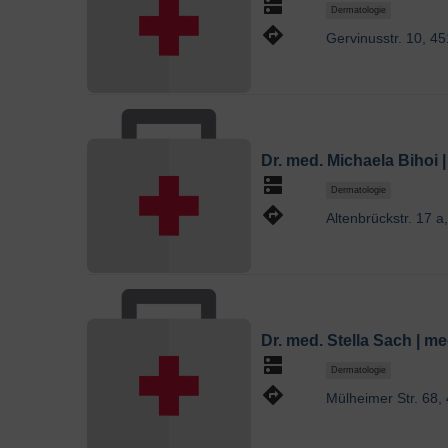
dns
Dermatologie
directions
Gervinusstr. 10, 4
Dr. med. Michaela Bihoi 
dns
Dermatologie
directions
Altenbrückstr. 17 
Dr. med. Stella Sach | m
dns
Dermatologie
directions
Mülheimer Str. 68,