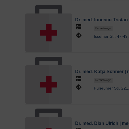
Dr. med. Ionescu Tristan
dns
Dermatologie
directions
Issumer Str. 47-49
Dr. med. Katja Schnier |
dns
Dermatologie
directions
Fulerumer Str. 221
Dr. med. Dian Ulrich | m