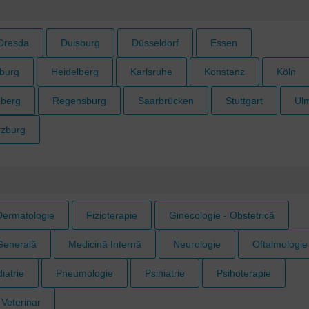
Dresda
Duisburg
Düsseldorf
Essen
burg
Heidelberg
Karlsruhe
Konstanz
Köln
berg
Regensburg
Saarbrücken
Stuttgart
Ul
zburg
Dermatologie
Fizioterapie
Ginecologie - Obstetrică
Generală
Medicină Internă
Neurologie
Oftalmologie
iatrie
Pneumologie
Psihiatrie
Psihoterapie
Veterinar