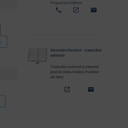
Programare întâlnire
.
phone
open_in_new
email
m
Alexandra Deutsch - traducător
autorizat
Traducător autorizat și interpret
jurat de limba româna Frankfurt
am Main
open_in_new
email