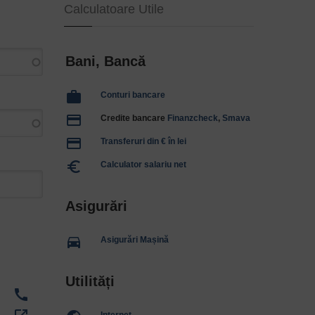
Calculatoare Utile
Bani, Bancă
work
Conturi bancare
payment
Credite bancare
Finanzcheck
,
Smava
payment
Transferuri din € în lei
euro_symbol
Calculator salariu net
Asigurări
directions_car
Asigurări Mașină
Utilități
call