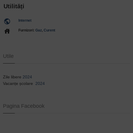
Utilități
public
Internet
house
Furnizori:
Gaz
,
Curent
Utile
Zile libere
2024
Vacanțe școlare
2024
Pagina Facebook