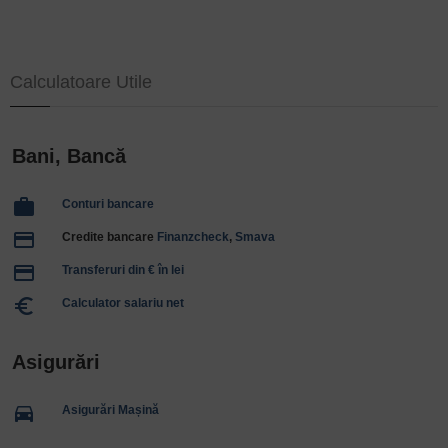
Calculatoare Utile
Bani, Bancă
work
Conturi bancare
payment
Credite bancare
Finanzcheck
,
Smava
payment
Transferuri din € în lei
euro_symbol
Calculator salariu net
Asigurări
directions_car
Asigurări Mașină