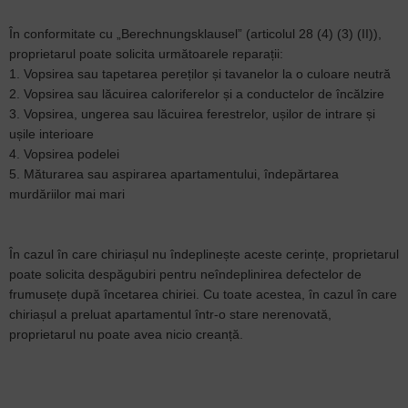
În conformitate cu „Berechnungsklausel” (articolul 28 (4) (3) (II)),
proprietarul poate solicita următoarele reparații:
1. Vopsirea sau tapetarea pereților și tavanelor la o culoare neutră
2. Vopsirea sau lăcuirea caloriferelor și a conductelor de încălzire
3. Vopsirea, ungerea sau lăcuirea ferestrelor, ușilor de intrare și
ușile interioare
4. Vopsirea podelei
5. Măturarea sau aspirarea apartamentului, îndepărtarea
murdăriilor mai mari
În cazul în care chiriașul nu îndeplinește aceste cerințe, proprietarul
poate solicita despăgubiri pentru neîndeplinirea defectelor de
frumusețe după încetarea chiriei. Cu toate acestea, în cazul în care
chiriașul a preluat apartamentul într-o stare nerenovată,
proprietarul nu poate avea nicio creanță.