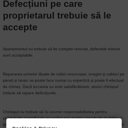
Defecțiuni pe care
proprietarul trebuie să le
accepte
Apartamentul nu trebuie să fie complet renovat, defectele minore
sunt acceptabile.
Repararea urmelor lăsate de mâini unsuroase, imagini și cabluri pe
pereți și tavan se poate face numai cu expertiză și poate fi efectuat
de chiriaș. Dacă lucrarea nu este satisfăcătoare, atunci chiriașul
trebuie să repare defecțiunile.
Chiriașul nu trebuie să își asume responsabilitatea pentru
zgârieturile superficiale pe podea sau pentru urmele de mobilier și
petele de pe covor, cu toate acestea, pentru daune mai grave, cum