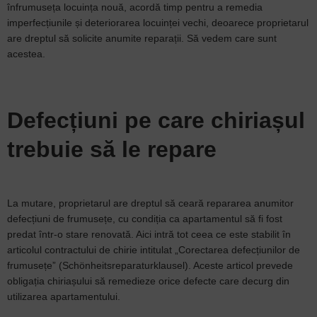
înfrumuseța locuința nouă, acordă timp pentru a remedia
imperfecțiunile și deteriorarea locuinței vechi, deoarece proprietarul
are dreptul să solicite anumite reparații. Să vedem care sunt
acestea.
Defecțiuni pe care chiriașul
trebuie să le repare
La mutare, proprietarul are dreptul să ceară repararea anumitor
defecțiuni de frumusețe, cu condiția ca apartamentul să fi fost
predat într-o stare renovată. Aici intră tot ceea ce este stabilit în
articolul contractului de chirie intitulat „Corectarea defecțiunilor de
frumusețe” (Schönheitsreparaturklausel). Aceste articol prevede
obligația chiriașului să remedieze orice defecte care decurg din
utilizarea apartamentului.