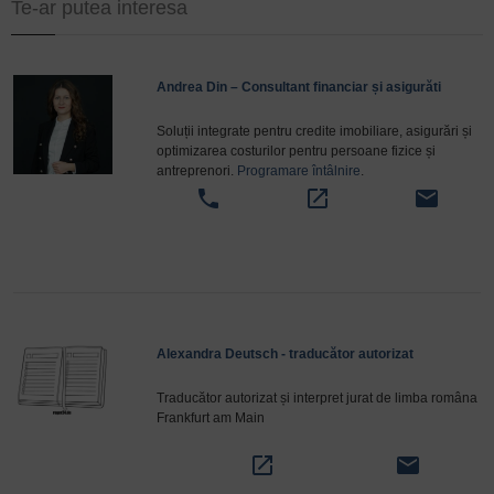
Te-ar putea interesa
Andrea Din – Consultant financiar și asigurăti
Soluții integrate pentru credite imobiliare, asigurări și
optimizarea costurilor pentru persoane fizice și
antreprenori.
Programare întâlnire
.
phone
open_in_new
email
Alexandra Deutsch - traducător autorizat
Traducător autorizat și interpret jurat de limba româna
Frankfurt am Main
open_in_new
email