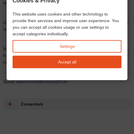
Cookies & Privacy
ar fi urmele de arsură, proprietarul poate cere despăgubiri.
This website uses cookies and other technology to
provide their services and improve user experience. You
Găurile în perete trebuie acceptate de către proprietar, dar trebuie
you can accept all cookies usage or use settings to
acoperite de chiriaș când se mută.
accept categories individually.
Settings
Înainte de a pleca, proprietarul întocmește un proces verbal de
transfer (Übergabeprotokoll) care conține toate defecțiunile pentru
Accept all
care poate solicita ulterior despăgubiri.
Sursa:
www.immobilienscout24.de
Comentarii