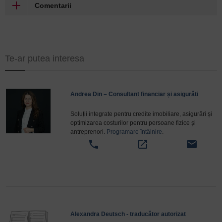
Comentarii
Te-ar putea interesa
Andrea Din – Consultant financiar și asigurăti
Soluții integrate pentru credite imobiliare, asigurări și
optimizarea costurilor pentru persoane fizice și
antreprenori.
Programare întâlnire
.
phone
open_in_new
email
Alexandra Deutsch - traducător autorizat