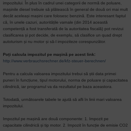
impozitului. În plus în cadrul unei categorii de normă de poluare,
mașinile diesel trebuie să plătească în general de două ori mai mult
decât aceleași mașini care folosesc benzină. Este interesant faptul
că, în unele cazuri, autoritățile vamale (din 2014 această
competență a fost transferată de la autoritatea fiscală) pot revizui
clasificarea și pot decide, de exemplu, să clasifice un quad drept
autoturism și nu motor și să-l impoziteze corespunzător.
Poți calcula impozitul pe mașină pe acest link:
http://www.verbrauchsrechner.de/kfz-steuer-berechnen/
Pentru a calcula valoarea impozitului trebui să știi data primei
puneri în funcțiune, tipul motorului, norma de poluare și capacitatea
cilindrică, iar programul va da rezultatul pe baza aceastora.
Totodată, următoarele tabele te ajută să afli în linii mari valoarea
impozitului.
Impozitul pe mașină are două componente: 1. Impozit pe
capacitate cilindrică și tip motor. 2. Impozit în funcție de emisie CO2