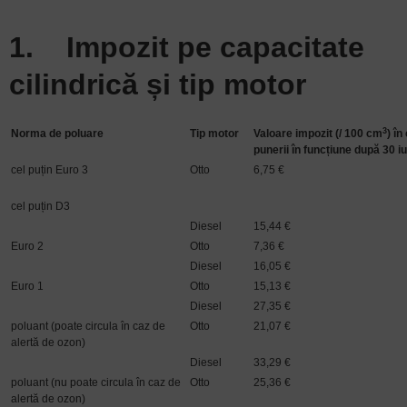
1. Impozit pe capacitate
cilindrică și tip motor
3
Norma de poluare
Tip motor
Valoare impozit (/ 100 cm
) în
punerii în funcțiune după 30 i
cel puțin Euro 3
Otto
6,75 €
cel puțin D3
Diesel
15,44 €
Euro 2
Otto
7,36 €
Diesel
16,05 €
Euro 1
Otto
15,13 €
Diesel
27,35 €
poluant (poate circula în caz de
Otto
21,07 €
alertă de ozon)
Diesel
33,29 €
poluant (nu poate circula în caz de
Otto
25,36 €
alertă de ozon)