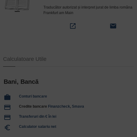
Traducător autorizat și interpret jurat de limba româna
Frankfurt am Main
open_in_new
email
Calculatoare Utile
Bani, Bancă
work
Conturi bancare
payment
Credite bancare
Finanzcheck
,
Smava
payment
Transferuri din € în lei
euro_symbol
Calculator salariu net