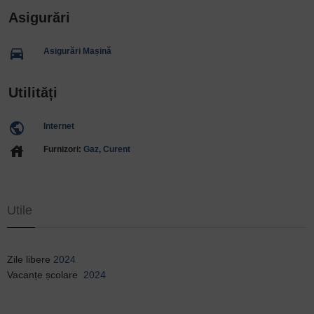
Asigurări
directions_car
Asigurări Mașină
Utilități
public
Internet
house
Furnizori:
Gaz
,
Curent
Utile
Zile libere
2024
Vacanțe școlare
2024