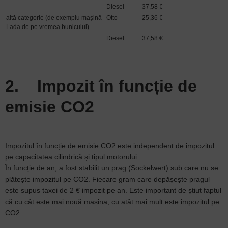
Diesel
37,58 €
altă categorie (de exemplu mașină
Otto
25,36 €
Lada de pe vremea bunicului)
Diesel
37,58 €
2. Impozit în funcție de
emisie CO2
Impozitul în funcție de emisie CO2 este independent de impozitul
pe capacitatea cilindrică și tipul motorului.
În funcție de an, a fost stabilit un prag (Sockelwert) sub care nu se
plătește impozitul pe CO2. Fiecare gram care depășește pragul
este supus taxei de 2 € impozit pe an. Este important de știut faptul
că cu cât este mai nouă mașina, cu atât mai mult este impozitul pe
CO2.