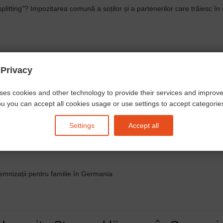
litting"? Impozitarea comună a soților și a partenerilor care trăiesc î
mportante deduceri și sume forfetare î
 Privacy
forfetare poți să scazi din impozit?
ses cookies and other technology to provide their services and improv
u you can accept all cookies usage or use settings to accept categories 
Settings
Accept all
 poți câștiga și 40.000 de euro fără a pl
ndemnizații pentru familie în Germania