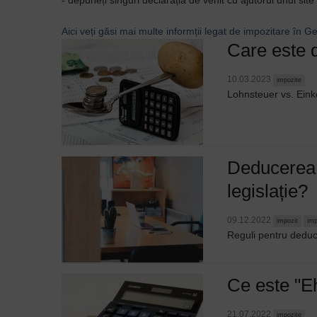
- depuneți singuri declarația de venit cu ajutorul unui sit
Aici veți găsi mai multe informții legat de impozitare în 
Care este 
10.03.2023
impozite
Lohnsteuer vs. Ei
Deducerea c
legislație?
09.12.2022
impozit
imp
Reguli pentru deduce
Ce este "Eh
21.07.2022
impozite