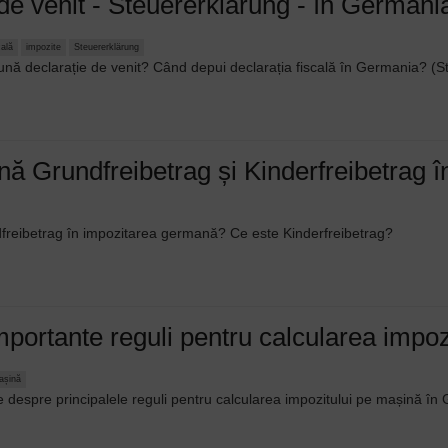
de venit - Steuererklärung - în Germani
cală
impozite
Steuererklärung
ună declarație de venit? Când depui declarația fiscală în Germania? (S
ă Grundfreibetrag și Kinderfreibetrag 
reibetrag în impozitarea germană? Ce este Kinderfreibetrag?
mportante reguli pentru calcularea impo
așină
te despre principalele reguli pentru calcularea impozitului pe mașină î