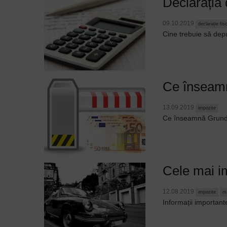
Declarația 
09.10.2019
declarație fis
Cine trebuie să dep
Ce înseamn
13.09.2019
impozite
Ce înseamnă Grundf
Cele mai i
12.08.2019
impozite
m
Informații importan