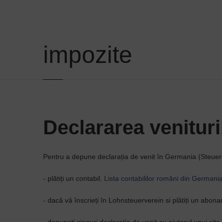
impozite
Declararea venitur
Pentru a depune declarația de venit în Germania (Steuererk
- plătiți un contabil.
Lista contabililor români din Germania
- dacă vă înscrieți în Lohnsteuerverein si plătiți un abona