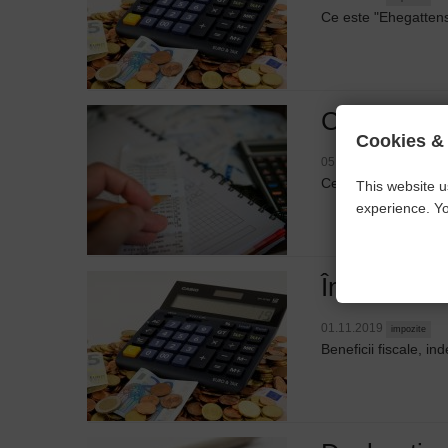
Ce este "Ehegattensp
Cele mai i
Cookies &
05.06.2020
impozite
Ce deduceri și sume 
This website u
experience. Yo
În Germania
01.11.2019
impozite
Beneficii fiscale, i