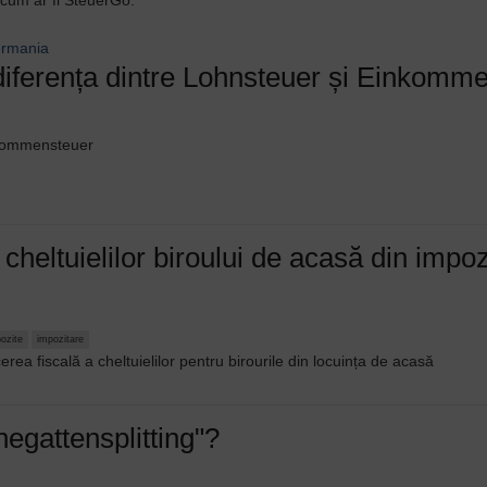
e cum ar fi SteuerGo.
Germania
diferența dintre Lohnsteuer și Einkomm
nkommensteuer
heltuielilor biroului de acasă din impoz
ozite
impozitare
rea fiscală a cheltuielilor pentru birourile din locuința de acasă
egattensplitting"?