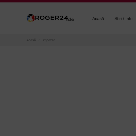
Acasă
Știri / Info
Breadcrumb
Acasă
impozite