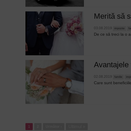
Merită să s
03.08.2019
impozite
fa
De ce să treci la o a
Avantajele 
02.08.2019
familie
imp
Care sunt beneficiile
Paginație
Ultima
Ultimul »
1
Pagina
2
Pagina
Următor ›