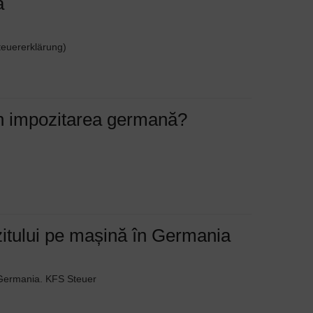
a
teuererklärung)
în impozitarea germană?
zitului pe mașină în Germania
n Germania. KFS Steuer