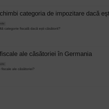
chimbi categoria de impozitare dacă eșt
milie
ltă categorie fiscală dacă ești căsătorit?
fiscale ale căsătoriei în Germania
ozite
 fiscale ale căsătoriei?