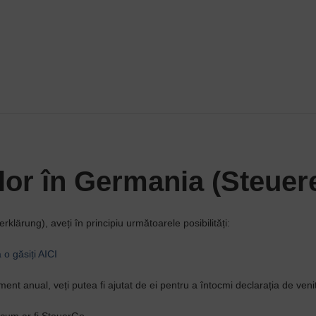
ilor în Germania (Steuer
lärung), aveți în principiu următoarele posibilități:
 o găsiți AICI
ment anual, veți putea fi ajutat de ei pentru a întocmi declarația de venit