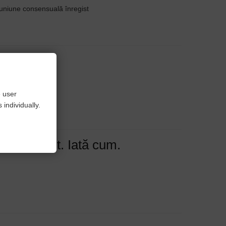
n uniune consensuală înregist
n Germania
e user
individually.
ăti impozit. Iată cum.