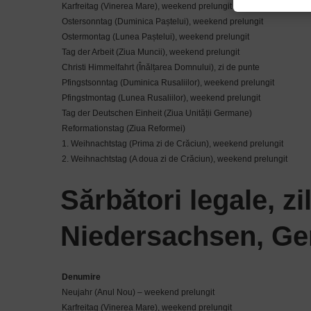
Karfreitag (Vinerea Mare), weekend prelungit
Ostersonntag (Duminica Paștelui), weekend prelungit
Ostermontag (Lunea Paștelui), weekend prelungit
Tag der Arbeit (Ziua Muncii), weekend prelungit
Christi Himmelfahrt (Înălțarea Domnului), zi de punte
Pfingstsonntag (Duminica Rusaliilor), weekend prelungit
Pfingstmontag (Lunea Rusaliilor), weekend prelungit
Tag der Deutschen Einheit (Ziua Unității Germane)
Reformationstag (Ziua Reformei)
1. Weihnachtstag (Prima zi de Crăciun), weekend prelungit
2. Weihnachtstag (A doua zi de Crăciun), weekend prelungit
Sărbători legale, zi
Niedersachsen, Ge
Denumire
Neujahr (Anul Nou) – weekend prelungit
Karfreitag (Vinerea Mare), weekend prelungit