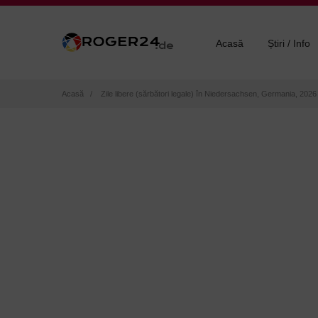
Acasă
Știri / Info
Breadcrumb
Acasă
Zile libere (sărbători legale) în Niedersachsen, Germania, 2026