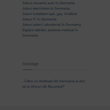
Joburi mecanici auto în Germania
Joburi electricieni în Germania
Joburi instalatori apă, gaz, încălzire
Joburi IT în Germania
Joburi șoferi / stivuitoriști în Germania
Îngrijire bătrâni, asistenți medicali în
Germania
Sondaje
-
Către ce destinații din Germania ai dori
să ai zboruri din București?