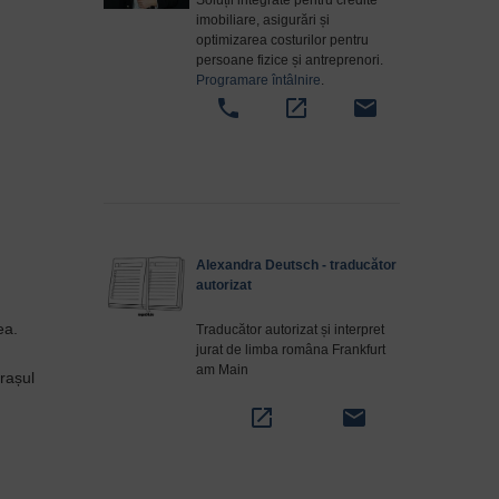
Soluții integrate pentru credite
imobiliare, asigurări și
optimizarea costurilor pentru
persoane fizice și antreprenori.
Programare întâlnire
.
phone
open_in_new
email
Alexandra Deutsch - traducător
autorizat
ea.
Traducător autorizat și interpret
jurat de limba româna Frankfurt
am Main
rașul
open_in_new
email