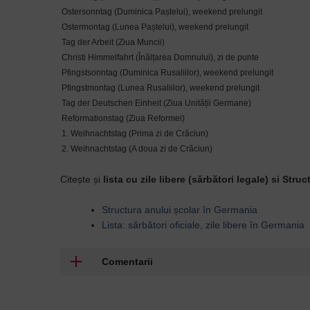
Ostersonntag (Duminica Paștelui), weekend prelungit
Ostermontag (Lunea Paștelui), weekend prelungit
Tag der Arbeit (Ziua Muncii)
Christi Himmelfahrt (Înălțarea Domnului), zi de punte
Pfingstsonntag (Duminica Rusaliilor), weekend prelungit
Pfingstmontag (Lunea Rusaliilor), weekend prelungit
Tag der Deutschen Einheit (Ziua Unității Germane)
Reformationstag (Ziua Reformei)
1. Weihnachtstag (Prima zi de Crăciun)
2. Weihnachtstag (A doua zi de Crăciun)
Citește și
lista cu zile libere (sărbători legale) si Stru
Structura anului școlar în Germania
Lista: sărbători oficiale, zile libere în Germania
Comentarii