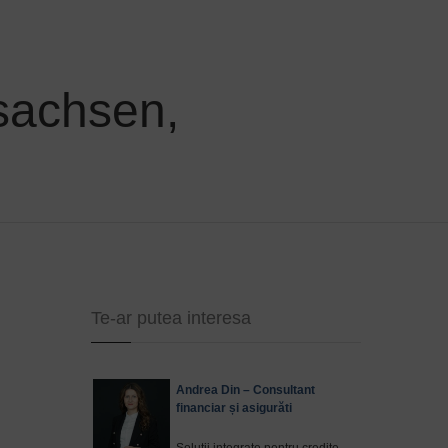
rsachsen,
Te-ar putea interesa
Andrea Din – Consultant
financiar și asigurăti