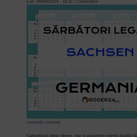
Lun, 09/09/2024 - 16:11
/
Comentarii
concediu
vacanta
Calendarul zilelor libere, dar și vacanțele pentru landul 