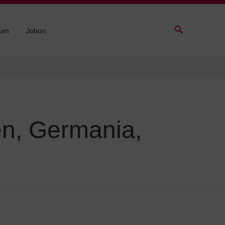
sum
Joburi
sen, Germania,