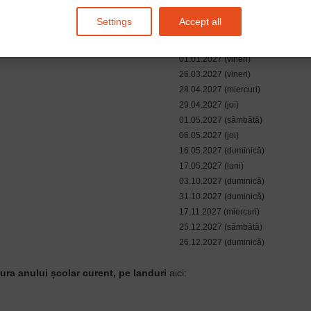
Settings
Accept all
Data
01.01.2027 (vineri)
26.03.2027 (vineri)
28.04.2027 (miercuri)
29.04.2027 (joi)
01.05.2027 (sâmbătă)
06.05.2027 (joi)
16.05.2027 (duminică)
17.05.2027 (luni)
03.10.2027 (duminică)
31.10.2027 (duminică)
17.11.2027 (miercuri)
25.12.2027 (sâmbătă)
26.12.2027 (duminică)
uctura anului școlar curent, pe landuri
aici: