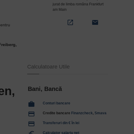
jurat de limba româna Frankfurt
am Main
open_in_new
email
pentru
Freiberg,
Calculatoare Utile
en,
Bani, Bancă
work
Conturi bancare
payment
Credite bancare
Finanzcheck
,
Smava
payment
Transferuri din € în lei
euro_symbol
Calculator salariu net