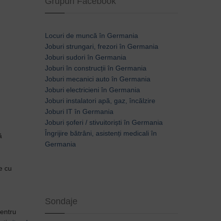
Grupuri Facebook
Locuri de muncă în Germania
Joburi strungari, frezori în Germania
Joburi sudori în Germania
Joburi în construcții în Germania
Joburi mecanici auto în Germania
Joburi electricieni în Germania
Joburi instalatori apă, gaz, încălzire
Joburi IT în Germania
Joburi șoferi / stivuitoriști în Germania
Îngrijire bătrâni, asistenți medicali în
ă
Germania
e cu
Sondaje
Pentru