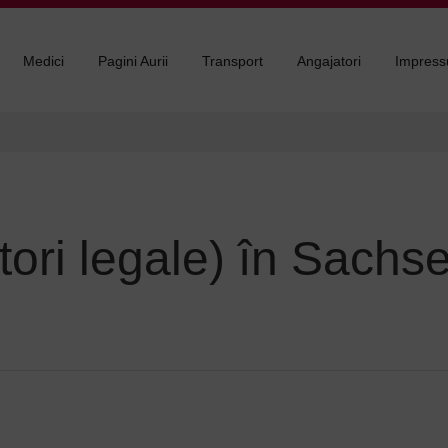
Medici
Pagini Aurii
Transport
Angajatori
Impres
ători legale) în Sach