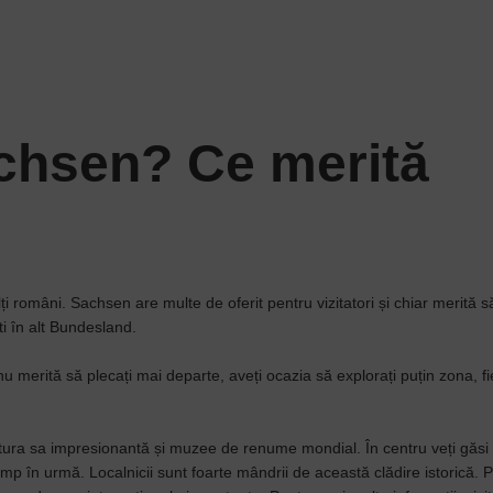
Sachsen? Ce merită
i români. Sachsen are multe de oferit pentru vizitatori și chiar merită s
ști în alt Bundesland.
 nu merită să plecați mai departe, aveți ocazia să explorați puțin zona, fi
ctura sa impresionantă și muzee de renume mondial. În centru veți găsi
mp în urmă. Localnicii sunt foarte mândrii de această clădire istorică. 