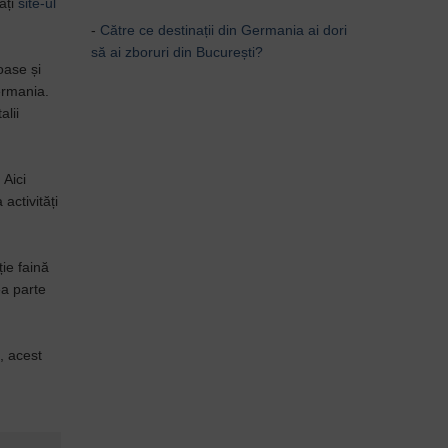
ați
site-ul
-
Către ce destinații din Germania ai dori
să ai zboruri din București?
oase și
ermania.
alii
 Aici
activități
ie faină
ea parte
, acest