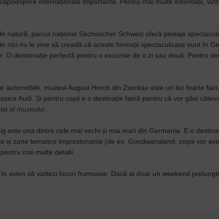
e capodopere internaționale importante. Pentru mai multe informații, vizit
 de natură, parcul național Sächsischer Schweiz oferă peisaje spectacul
ate nici nu le vine să creadă că aceste formații spectaculoase sunt în G
e. O destionație perfectă pentru o excursie de o zi sau două. Pentru det
de automobile, muzeul August Horch din Zwickau este un loc foarte fain.
asice Audi. Și pentru copii e o destinație faină pentru că vor găsi câteva 
cial al muzeului
.
ig este una dintre cele mai vechi și mai mari din Germania. E o destinaț
le și zone tematice impresionante (de ex. Gondwanaland, copiii vor av
pentru mai multe detalii.
i în avion să vizitezi locuri frumoase. Dacă ai doar un weekend prelungit