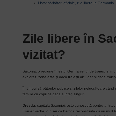
Lista: sărbători oficiale, zile libere în Germania
Zile libere în 
vizitat?
Saxonia, o regiune în estul Germaniei unde trăiesc și mulț
explorezi zona asta și dacă trăiești aici, dar și dacă trăie
În timpul sărbătorilor publice și zilelor nelucrătoare când
familie cu copii fie dacă sunteți singuri.
Dresda
, capitala Saxoniei, este cunoscută pentru arhite
Frauenkirche, o biserică barocă reconstruită cu nu mult ti