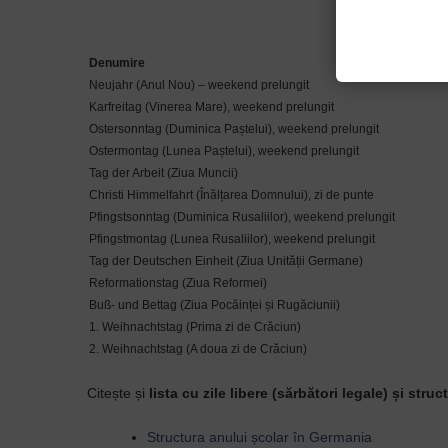
Denumire
Neujahr (Anul Nou) – weekend prelungit
Karfreitag (Vinerea Mare), weekend prelungit
Ostersonntag (Duminica Paștelui), weekend prelungit
Ostermontag (Lunea Paștelui), weekend prelungit
Tag der Arbeit (Ziua Muncii)
Christi Himmelfahrt (Înălțarea Domnului), zi de punte
Pfingstsonntag (Duminica Rusaliilor), weekend prelungit
Pfingstmontag (Lunea Rusaliilor), weekend prelungit
Tag der Deutschen Einheit (Ziua Unității Germane)
Reformationstag (Ziua Reformei)
Buß- und Bettag (Ziua Pocăinței și Rugăciunii)
1. Weihnachtstag (Prima zi de Crăciun)
2. Weihnachtstag (A doua zi de Crăciun)
Citește și
lista cu zile libere (sărbători legale) și str
Structura anului școlar în Germania