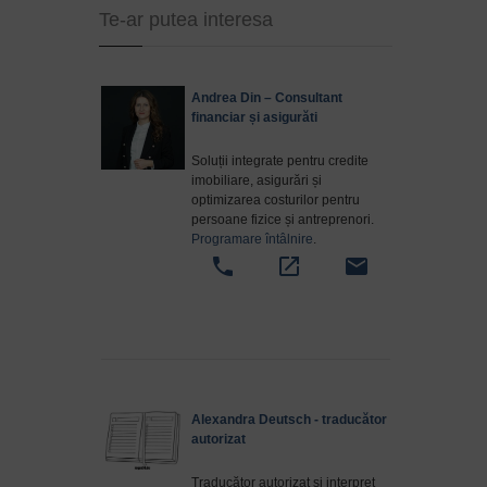
Te-ar putea interesa
Andrea Din – Consultant
financiar și asigurăti
Soluții integrate pentru credite
imobiliare, asigurări și
optimizarea costurilor pentru
persoane fizice și antreprenori.
Programare întâlnire
.
phone
open_in_new
email
Alexandra Deutsch - traducător
autorizat
Traducător autorizat și interpret