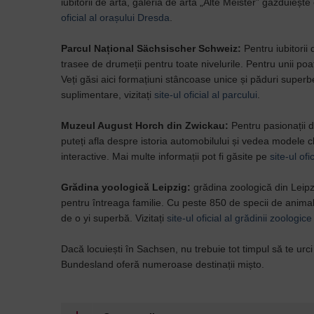
iubitorii de artă, galeria de artă „Alte Meister” găzduieșt
oficial al orașului Dresda
.
Parcul Național Sächsischer Schweiz:
Pentru iubitorii
trasee de drumeții pentru toate nivelurile. Pentru unii po
Veți găsi aici formațiuni stâncoase unice și păduri superb
suplimentare, vizitați
site-ul oficial al parcului
.
Muzeul August Horch din Zwickau:
Pentru pasionații 
puteți afla despre istoria automobilului și vedea modele cl
interactive. Mai multe informații pot fi găsite pe
site-ul ofi
Grădina yoologică Leipzig:
grădina zoologică din Leipz
pentru întreaga familie. Cu peste 850 de specii de anima
de o yi superbă. Vizitați
site-ul oficial al grădinii zoologice
Dacă locuiești în Sachsen, nu trebuie tot timpul să te urc
Bundesland oferă numeroase destinații mișto.