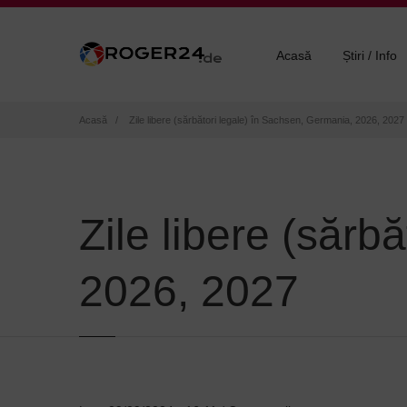
Acasă
Știri / Info
Breadcrumb
Acasă
Zile libere (sărbători legale) în Sachsen, Germania, 2026, 2027
Zile libere (sărb
2026, 2027