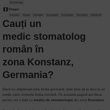
Stomatologie
map
Orașe:
Konstanz
Singen
Dettingen
Kreuzlingen
Ermatingen
Reichenau
Radolfzell
Cauți un
medic stomatolog
român în
zona Konstanz,
Germania?
Dacă nu stăpânești bine limba germană, este bine să te duci la un
medic care vorbește limba română. Pe această pagină am făcut
pentru voi o listă cu
medici de stomatologie
din zona
Konstanz
.