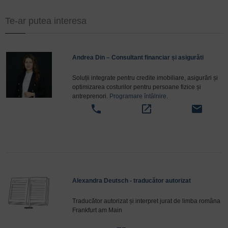
Te-ar putea interesa
Andrea Din – Consultant financiar și asigurăti
Soluții integrate pentru credite imobiliare, asigurări și
optimizarea costurilor pentru persoane fizice și
antreprenori.
Programare întâlnire
.
phone
open_in_new
email
Alexandra Deutsch - traducător autorizat
Traducător autorizat și interpret jurat de limba româna
Frankfurt am Main