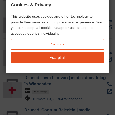
directions
Schulstr. 9, 86609 Donauwörth
Cookies & Privacy
Dr. med. Viktor Kitza | medic stomatolog în
This website uses cookies and other technology to
call
Happurg
provide their services and improve user experience. You
dns
open_in_new
you can accept all cookies usage or use settings to
Stomatologie
directions
accept categories individually.
Hauptstr. 22 a, 91230 Happurg
Settings
Dr. med. Simona Lipovan | medic
call
stomatolog în Winnenden
dns
Accept all
open_in_new
Stomatologie
directions
Turmstr. 10, 71364 Winnenden
Dr. med. Liviu Lipovan | medic stomatolog
call
în Winnenden
dns
open_in_new
Stomatologie
directions
Turmstr. 10, 71364 Winnenden
Dr. med. Codruta Beierlein | medic