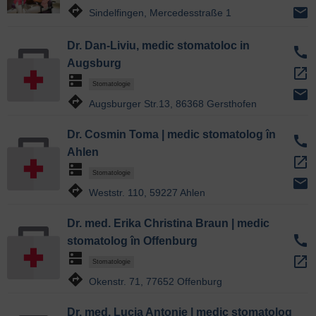
directions
email
Sindelfingen, Mercedesstraße 1
Dr. Dan-Liviu, medic stomatoloc in
call
Augsburg
open_in_new
dns
Stomatologie
email
directions
Augsburger Str.13, 86368 Gersthofen
Dr. Cosmin Toma | medic stomatolog în
call
Ahlen
open_in_new
dns
Stomatologie
email
directions
Weststr. 110, 59227 Ahlen
Dr. med. Erika Christina Braun | medic
call
stomatolog în Offenburg
dns
open_in_new
Stomatologie
directions
Okenstr. 71, 77652 Offenburg
Dr. med. Lucia Antonie | medic stomatolog