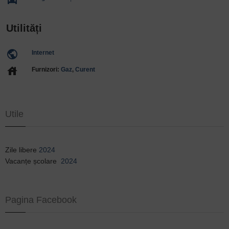
Utilități
public
Internet
house
Furnizori:
Gaz
,
Curent
Utile
Zile libere
2024
Vacanțe școlare
2024
Pagina Facebook