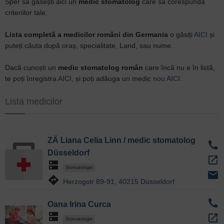
Sper să găsești aici un
medic stomatolog
care să corespundă
criteriilor tale.
Lista completă a medicilor români din Germania
o găsiți
AICI
și
puteți căuta după oraș, specialitate, Land, sau nume.
Dacă cunoști un
medic stomatolog român
care încă nu e în listă,
te poți înregistra
AICI
, și poți adăuga un medic
nou AICI
.
Lista medicilor
ZÄ Liana Celia Linn / medic stomatolog
call
Düsseldorf
open_in_new
dns
Stomatologie
email
directions
Herzogstr 89-91, 40215 Düsseldorf
call
Oana Irina Curca
dns
open_in_new
Stomatologie