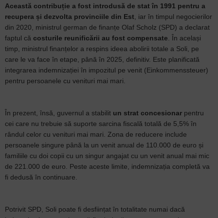
Această contribuție a fost introdusă de stat în 1991 pentru a
recupera și dezvolta provinciile din Est
, iar în timpul negocierilor
din 2020, ministrul german de finanțe Olaf Scholz (SPD) a declarat
faptul că
costurile reunificării au fost compensate
. În același
timp, ministrul finanțelor a respins ideea abolirii totale a Soli, pe
care le va face în etape, până în 2025, definitiv. Este planificată
integrarea indemnizației în impozitul pe venit (Einkommenssteuer)
pentru persoanele cu venituri mai mari.
În prezent, însă, guvernul a stabilit
un strat concesionar
pentru
cei care nu trebuie să suporte sarcina fiscală totală de 5,5% în
rândul celor cu venituri mai mari. Zona de reducere include
persoanele singure până la un venit anual de 110.000 de euro și
familiile cu doi copii cu un singur angajat cu un venit anual mai mic
de 221.000 de euro. Peste aceste limite, indemnizația completă va
fi dedusă în continuare.
Potrivit SPD, Soli poate fi desființat în totalitate numai dacă