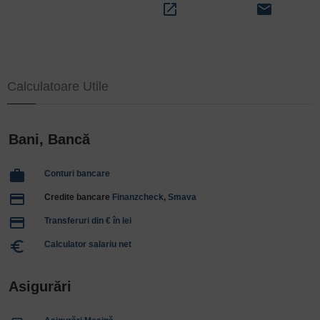
open_in_new
email
Calculatoare Utile
Bani, Bancă
work
Conturi bancare
payment
Credite bancare
Finanzcheck
,
Smava
payment
Transferuri din € în lei
euro_symbol
Calculator salariu net
Asigurări