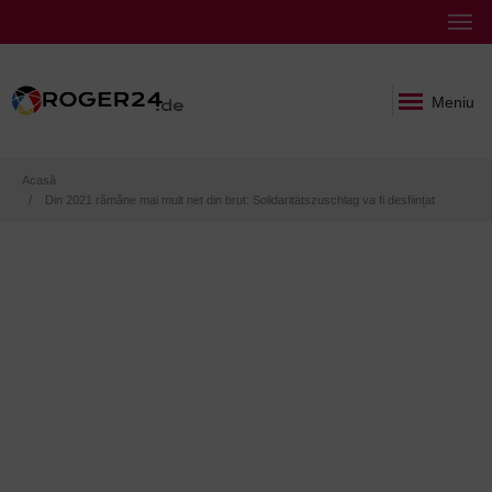
Meniu
Breadcrumb
Acasă
Din 2021 rămâne mai mult net din brut: Solidaritätszuschlag va fi desființat