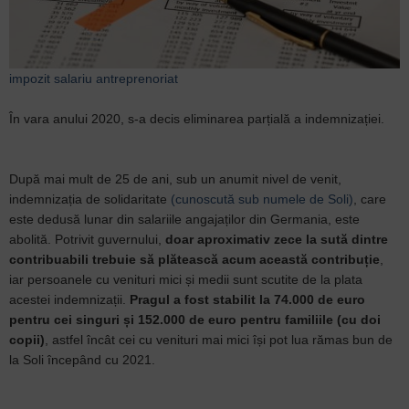
impozit
salariu
antreprenoriat
În vara anului 2020, s-a decis eliminarea parțială a indemnizației.
După mai mult de 25 de ani, sub un anumit nivel de venit,
indemnizația de solidaritate
(cunoscută sub numele de Soli)
, care
este dedusă lunar din salariile angajaților din Germania, este
abolită. Potrivit guvernului,
doar aproximativ zece la sută dintre
contribuabili trebuie să plătească acum această contribuție
,
iar persoanele cu venituri mici și medii sunt scutite de la plata
acestei indemnizații.
Pragul a fost stabilit la 74.000 de euro
pentru cei singuri și 152.000 de euro pentru familiile (cu doi
copii)
, astfel încât cei cu venituri mai mici își pot lua rămas bun de
la Soli începând cu 2021.