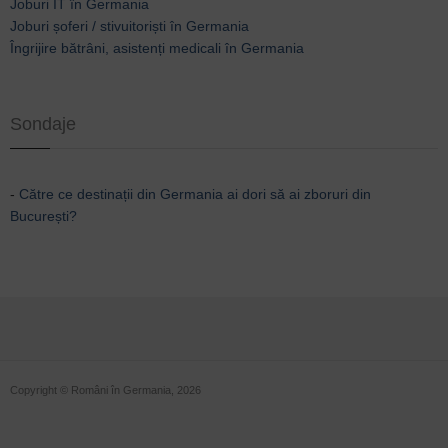
Joburi IT în Germania
Joburi șoferi / stivuitoriști în Germania
Îngrijire bătrâni, asistenți medicali în Germania
Sondaje
-
Către ce destinații din Germania ai dori să ai zboruri din
București?
Copyright © Români în Germania, 2026