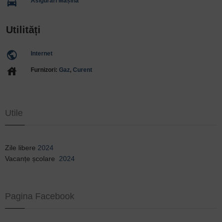
directions_car
Asigurări Mașină
Utilități
public
Internet
house
Furnizori:
Gaz
,
Curent
Utile
Zile libere
2024
Vacanțe școlare
2024
Pagina Facebook