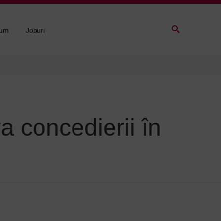
sum
Joburi
a concedierii în