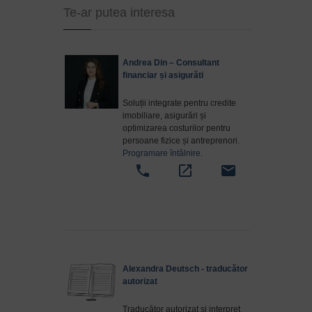
Te-ar putea interesa
Andrea Din – Consultant
financiar și asigurăti
Soluții integrate pentru credite
imobiliare, asigurări și
optimizarea costurilor pentru
persoane fizice și antreprenori.
Programare întâlnire
.
phone
open_in_new
email
Alexandra Deutsch - traducător
autorizat
Traducător autorizat și interpret