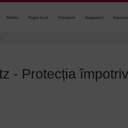
Medici
Pagini Aurii
Transport
Angajatori
Impres
a
 - Protecția împotriv