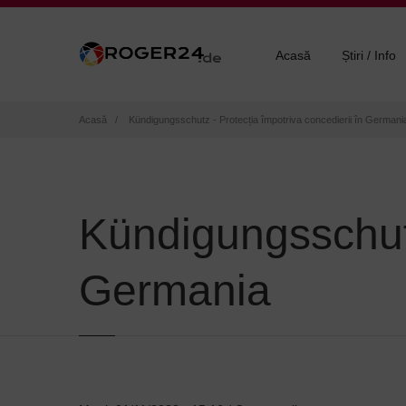
Acasă
Știri / Info
Breadcrumb
Acasă
Kündigungsschutz - Protecția împotriva concedierii în Germani
Kündigungsschutz
Germania