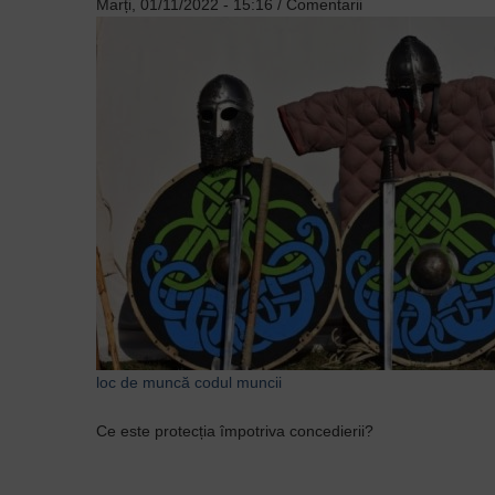
Marți, 01/11/2022 - 15:16
/
Comentarii
loc de muncă
codul muncii
Ce este protecția împotriva concedierii?