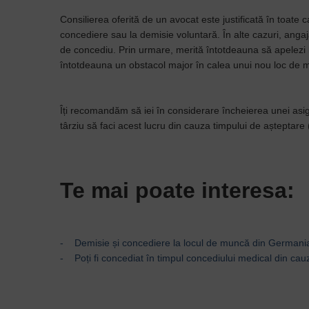
Consilierea oferită de un avocat este justificată în toate 
concediere sau la demisie voluntară. În alte cazuri, angaj
de concediu. Prin urmare, merită întotdeauna să apelezi 
întotdeauna un obstacol major în calea unui nou loc de 
Îți recomandăm să iei în considerare încheierea unei asigură
târziu să faci acest lucru din cauza timpului de așteptare 
Te mai poate interesa:
- Demisie și concediere la locul de muncă din Germani
- Poți fi concediat în timpul concediului medical din cauz