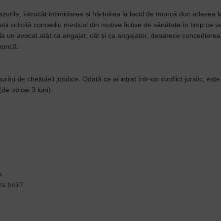
cazurile, întrucât intimidarea și hărțuirea la locul de muncă duc adesea l
ații solicită concediu medical din motive fictive de sănătate în timp ce 
la un avocat atât ca angajat, cât și ca angajator, deoarece concedierea
muncă.
ri de cheltuieli juridice. Odată ce ai intrat într-un conflict juridic, est
(de obicei 3 luni).
a
a bolii?