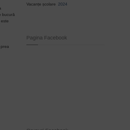
Vacanțe școlare
2024
a
se bucură
 este
Pagina Facebook
e prea