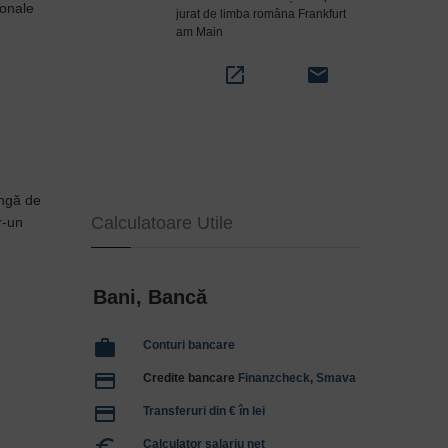
sonale
jurat de limba româna Frankfurt
am Main
open_in_new
email
ungă de
Calculatoare Utile
r-un
Bani, Bancă
work
Conturi bancare
payment
Credite bancare
Finanzcheck
,
Smava
payment
Transferuri din € în lei
euro_symbol
Calculator salariu net