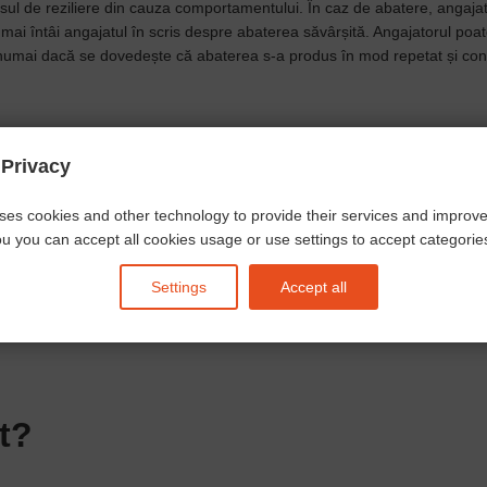
sul de reziliere din cauza comportamentului. În caz de abatere, angaja
 mai întâi angajatul în scris despre abaterea săvârșită. Angajatorul poa
 numai dacă se dovedește că abaterea s-a produs în mod repetat și co
 Privacy
 concediere din motivele
ses cookies and other technology to provide their services and improv
u you can accept all cookies usage or use settings to accept categories 
Settings
Accept all
ționarea companiei, acesta trebuie să respecte un set standardizat de cr
întreținere sau gradul de handicap.
t?