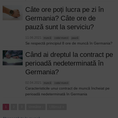
Câte ore poți lucra pe zi în
Germania? Câte ore de
pauză sunt la serviciu?
11.06.2021
muncă
codul muncii
pauză
Se respectă principiul 8 ore de muncă în Germania?
Când ai dreptul la contract pe
perioadă nedeterminată în
Germania?
02.04.2021
muncă
codul muncii
Caracteristicile unui contract de muncă încheiat pe
perioadă nedeterminată în Germania
Paginație
Ultima
Ultimul »
1
Pagina
2
Pagina
3
Pagina
Următor ›
pagină
următoare